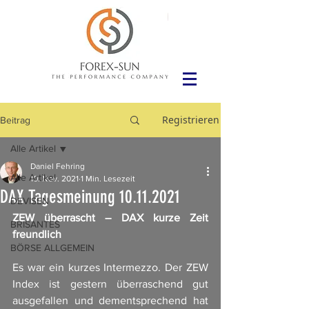
Registrieren
Beitrag
Alle Artikel
Daniel Fehring
Alle Artikel
10. Nov. 2021
1 Min. Lesezeit
DAX Tagesmeinung 10.11.2021
DEVISEN
ZEW überrascht – DAX kurze Zeit 
BRISANTES
freundlich
BÖRSE ALLGEMEIN
Es war ein kurzes Intermezzo. Der ZEW 
Index ist gestern überraschend gut 
ausgefallen und dementsprechend hat 