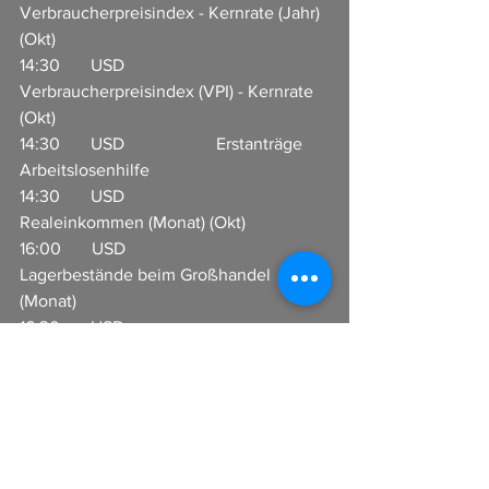
Verbraucherpreisindex - Kernrate (Jahr) 
(Okt)    
14:30       USD                     
Verbraucherpreisindex (VPI) - Kernrate 
(Okt)       
14:30       USD                     Erstanträge 
Arbeitslosenhilfe                     
14:30       USD                     
Realeinkommen (Monat) (Okt)                  
16:00       USD                     
Lagerbestände beim Großhandel 
(Monat)           
16:30       USD                     
Rohöllagerbestände                      
In Zusammenarbeit mit 
CFX Broker GmbH 
www.cfx-broker.de