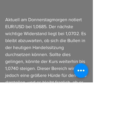
Aktuell am Donnerstagmorgen notiert 
EUR/USD bei 1,0685. Der nächste 
wichtige Widerstand liegt bei 1,0702. Es 
bleibt abzuwarten, ob sich die Bullen in 
der heutigen Handelssitzung 
durchsetzen können. Sollte dies 
gelingen, könnte der Kurs weiterhin bis 
1,0740 steigen. Dieser Bereich wird 
jedoch eine größere Hürde für den Euro 
darstellen, und es bleibt fraglich, ob er 
vor dem Wochenende durchbrochen 
werden kann. Auf der Unterseite liegen 
wichtige Unterstützungen bei 1,0640 
und 1,0605.