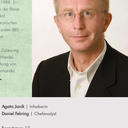
 1988. Er
n der Börse
orf.
tronischen
ersten IBIS
nd.
 Zulassung
 Handel.
hring von
enhandel.
Agata Janik
| Inhaberin
Daniel Fehring
| Chefanalyst
Bergstrasse 12