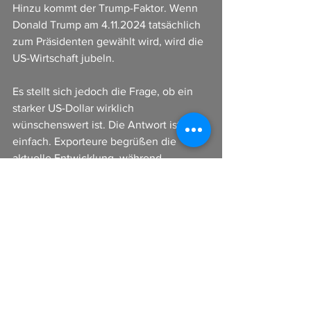
Hinzu kommt der Trump-Faktor. Wenn 
Donald Trump am 4.11.2024 tatsächlich 
zum Präsidenten gewählt wird, wird die 
US-Wirtschaft jubeln.
Es stellt sich jedoch die Frage, ob ein 
starker US-Dollar wirklich 
wünschenswert ist. Die Antwort ist 
einfach. Exporteure begrüßen die 
aktuelle Entwicklung, während 
diejenigen, die Energie in USD kaufen 
und bezahlen müssen, angesichts 
steigender Energiepreise Probleme 
haben werden.
Es wäre daher schön, wenn die aktuelle 
Aufwertung des US-Dollars etwas 
moderater ausfallen würde. 
Volkswirtschaften sind träge, während 