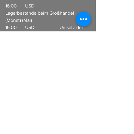
16:00       USD                     
Lagerbestände beim Großhandel 
(Monat) (Mai)                              
16:00       USD                     Umsatz der 
Großhändler (Monat) (Mai)                
17:00       USD                     
Inflationserwartungen der 
Konsumenten             
I
n Zusammenarbeit mit CFX-Broker