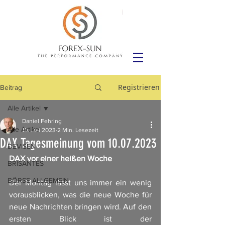
Registrieren
Beitrag
Alle Artikel
Daniel Fehring
Alle Artikel
10. Juli 2023
2 Min. Lesezeit
DAX Tagesmeinung vom 10.07.2023
DEVISEN
DAX vor einer heißen Woche
BRISANTES
BÖRSE ALLGEMEIN
Der Montag lässt uns immer ein wenig 
vorausblicken, was die neue Woche für 
neue Nachrichten bringen wird. Auf den 
ersten Blick ist der 