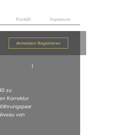
Kontakt
Impressum
Anmelden/ Registrieren
40 zu 
en Korrektur 
 Währungspaar 
 Niveau von 