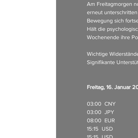
Am Freitagmorgen not
erneut unterschritte
Bewegung sich fortse
Hält die psychologis
Wochenende ihre Pos
Wichtige Widerstände
Signifikante Unterstü
Freitag, 16. Januar 
03:00  CNY           
03:00  JPY            
08:00  EUR            
15:15  USD             
15:15  USD           