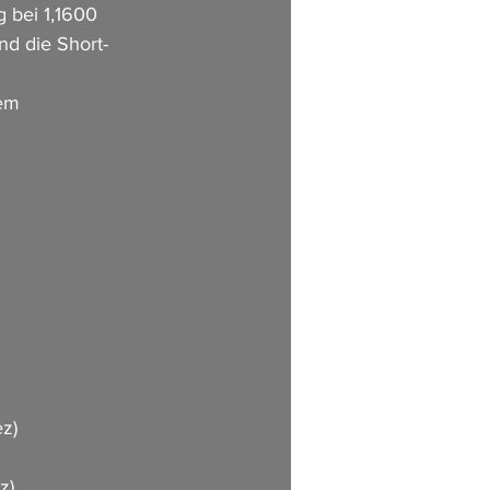
 bei 1,1600 
nd die Short-
em 
ez)
z)