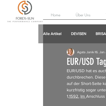
Home
Über Uns
Alle Artikel
DEVISEN
BRIS
Agata Janik
16. Jan.
EUR/USD Tag
EUR/USD hat es auch 
durchbrechen. Diese 
auf der Short-Seite 
kurzfristig sogar unt
1,
1592.
Im 
Anschluss 