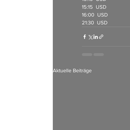
15:15  USD             
16:00  USD            
21:30  USD            
Aktuelle Beiträge