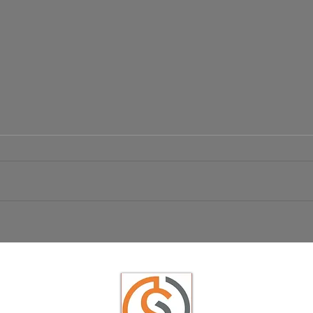
Börsen
Ist das der große Ausbruch bei EUR/USD?
USD/JPY schwächelt