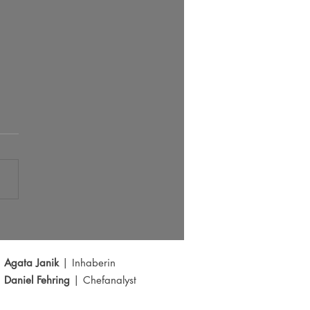
 Radar 05.08.2026
Agata Janik
| Inhaberin
Daniel Fehring
| Chefanalyst