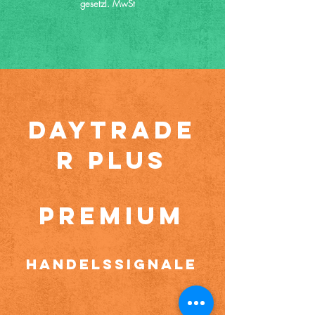
gesetzl. MwSt
DAYTRADE
R PLUS
Premium
Handelssignale