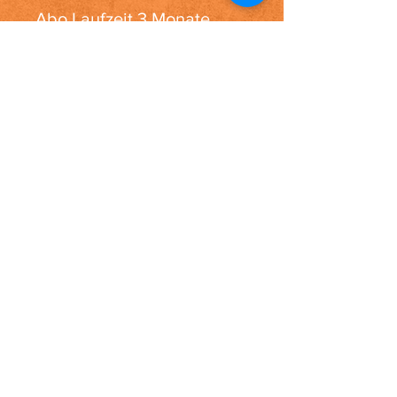
Abo Laufzeit 3 Monate
Für diejenigen, die ein Livekonto
über uns bei unserem
Partnerbroker eröffnet haben.
Das Abonnement verlängert sich
automatisch, falls keine
schriftliche Kündigung während
der Laufzeit bei uns eintrifft
Hier anfragen
Euro
50.-/Monat
inkl.
gesetzl. MwSt
1-2 Handelssignale täglich