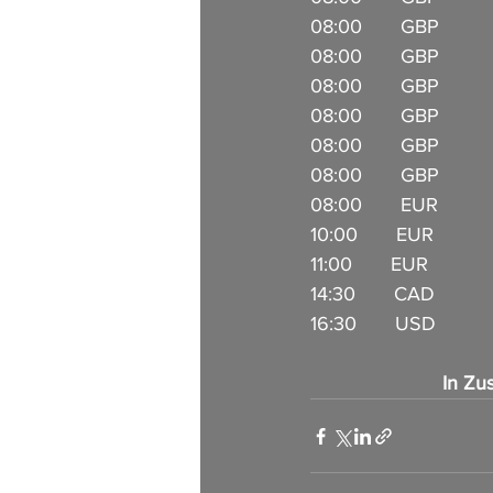
08:00       GBP         
08:00       GBP        
08:00       GBP         
08:00       GBP         
08:00       GBP        
08:00       GBP        
08:00       EUR        
10:00       EUR          
11:00       EUR         
14:30       CAD          
16:30       USD           
In Zu