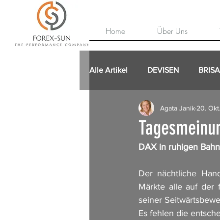
Home
Über Uns
Alle Artikel
DEVISEN
BRIS
Agata Janik
20. Okt
Tagesmeinun
DAX in ruhigen Bah
Der nächtliche Hand
Märkte alle auf der 
seiner Seitwärtsbewe
Es fehlen die entsch