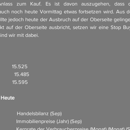
nlass zum Kauf. Es ist davon auszugehen, dass 
ch noch heute Vormittag etwas fortsetzen wird. Aus der 
ollte jedoch heute der Ausbruch auf der Oberseite gelinge
t auf der Oberseite ausbricht, setzen wir eine Stop Buy
nd wir mit dabei. 
         15.525
           15.485
          15.595
n Heute
            Handelsbilanz (Sep)                       
            Immobilienpreise (Jahr) (Sep)    
             Kernrate der Verbraucherpreise (Monat) (Monat) (S