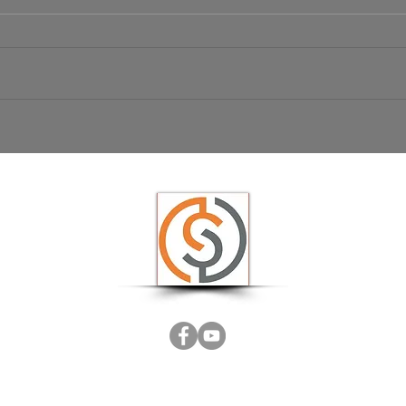
Börsen
Ist das der große Ausbruch bei EUR/USD?
USD/JPY schwächelt