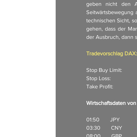
geben nicht den A
Seitwärtsbewegung au
technischen Sicht, s
gehen, dass der Mark
der Ausbruch, dann si
Tradevorschlag DAX:
Stop Buy Limit:         
Stop Loss:                
Take Profit:              
Wirtschaftsdaten vo
01:50       JPY           
03:30       CNY         
08:00       GBP        