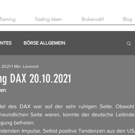
Training
Trading Ideen
Brokerwahl
Blog
ANTES
BÖRSE ALLGEMEIN
. 2021
1 Min. Lesezeit
g DAX 20.10.2021
nen
el des DAX war auf der sehr ruhigen Seite. Obwohl d
freundlichen Seite waren, konnte der deutsche Leitindex
gung befreien. 
eidenden Impulse. Selbst positive Tendenzen aus den US