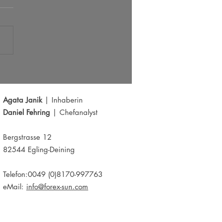
 Radar 05.08.2026
Agata Janik
| Inhaberin
Daniel Fehring
| Chefanalyst
Bergstrasse 12
82544 Egling-Deining
Telefon:0049 (0)8170-997763
eMail:
info@forex-sun.com