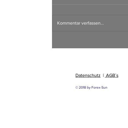
Kommentar verfassen...
Börsen Radar 06.08.2026
Datenschutz
|
AGB´s
© 2018 by Forex-Sun