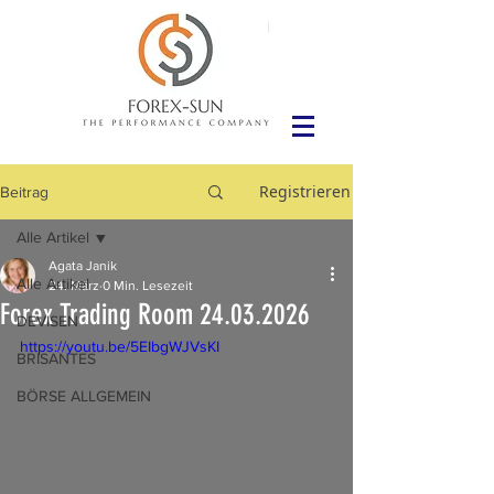
Registrieren
Beitrag
Alle Artikel
Agata Janik
Alle Artikel
24. März
0 Min. Lesezeit
Forex Trading Room 24.03.2026
DEVISEN
https://youtu.be/5EIbgWJVsKI
BRISANTES
BÖRSE ALLGEMEIN