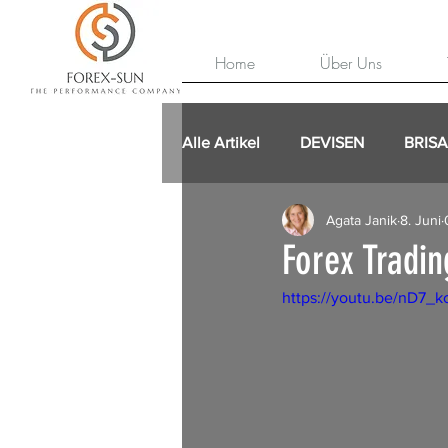
Home
Über Uns
Alle Artikel
DEVISEN
BRIS
Agata Janik
8. Juni
Forex Tradi
https://youtu.be/nD7_