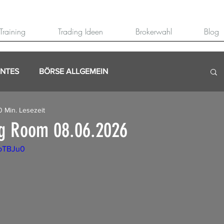
Training
Trading Ideen
Brokerwahl
Blog
ANTES
BÖRSE ALLGEMEIN
0 Min. Lesezeit
ng Room 08.06.2026
koTBJu0