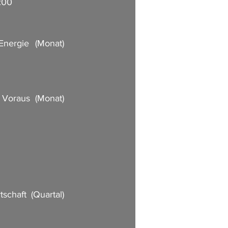
3:00
        
        
Voraus (Monat) 
                    
                
             
haft (Quartal) 