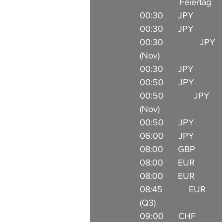
                Feierta
00:30      JPY           
00:30      JPY          
00:30      JPY     	     VPI Tokio ohne Lebensmittel und
(Nov)                         
00:30      JPY            
00:50      JPY            
00:50      JPY    
(Nov)               
00:50      JPY           
06:00      JPY            
08:00      GBP          
08:00      EUR           
08:00      EUR          
08:45      EUR     
(Q3)                 
09:00      CHF            