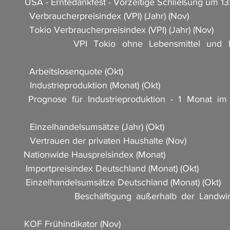
g              USA - Erntedankfest - Vorzeitige Schließung um 1
            Verbraucherpreisindex (VPI) (Jahr) (Nov)                  
             Tokio Verbraucherpreisindex (VPI) (Jahr) (Nov)        
 Energie (Monat) 
 
           Arbeitslosenquote (Okt)                           
           Industrieproduktion (Monat) (Okt)                       
    Prognose für Industrieproduktion - 1 Monat im 
            Einzelhandelsumsätze (Jahr) (Okt)                      
           Vertrauen der privaten Haushalte (Nov)                      
          Nationwide Hauspreisindex (Monat)                 
          Importpreisindex Deutschland (Monat) (Okt)                
           Einzelhandelsumsätze Deutschland (Monat) (Okt)        
               Beschäftigung außerhalb der Landwirtsc
        KOF Frühindikator (Nov)                           