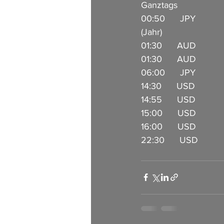
Ganztags                
00:50      JPY        
(Jahr)                 
01:30      AUD         
01:30      AUD          
06:00      JPY          
14:30      USD         
14:55      USD          
15:00      USD           
16:00      USD          
22:30      USD            