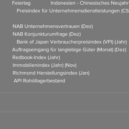
           Feiertag              Indonesien - Chinesisches Neujahr
               Preisindex für Unternehmensdienstleistungen (CS
           NAB Unternehmensvertrauen (Dez)                   
          NAB Konjunkturumfrage (Dez)                
             Bank of Japan Verbraucherpreisindex (VPI) (Jahr)      
           Auftragseingang für langlebige Güter (Monat) (Dez)  
          Redbook-Index (Jahr)    
         Immobilienindex (Jahr) (Nov)                 
          Richmond Herstellungsindex (Jan)                     
        API Rohöllagerbestand                                            