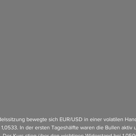
delssitzung bewegte sich EUR/USD in einer volatilen Han
1,0533. In der ersten Tageshälfte waren die Bullen aktiv
n. Der Kurs stieg über den wichtigen Widerstand bei 1,050