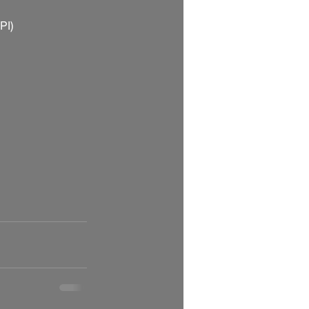
PI) 
                 
   
 