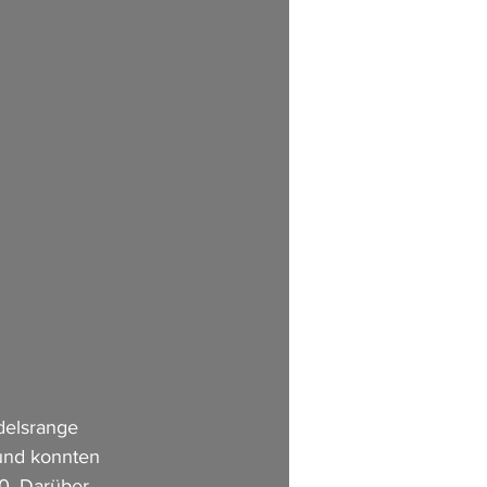
delsrange 
 und konnten 
0. Darüber 