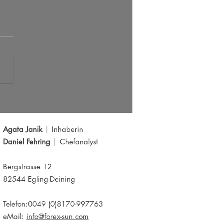
s der große Ausbruch bei EUR/USD?
Y schwächelt
Agata Janik
| Inhaberin
Daniel Fehring
| Chefanalyst
Bergstrasse 12
82544 Egling-Deining
Telefon:0049 (0)8170-997763
eMail:
info@forex-sun.com