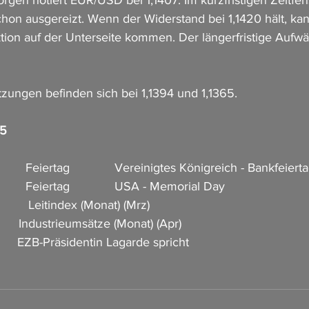
gen notiert EUR/USD bei 1,1407. Im kurzfristigen Zeitfens
chon ausgereizt. Wenn der Widerstand bei 1,1420 hält, kan
ion auf der Unterseite kommen. Der längerfristige Aufwär
tzungen befinden sich bei 1,1394 und 1,1365.
25
          Feiertag             Vereinigtes Königreich - Bankfeiert
          Feiertag             USA - Memorial Day
         Leitindex (Monat) (Mrz)         
       Industrieumsätze (Monat) (Apr)        
        EZB-Präsidentin Lagarde spricht 