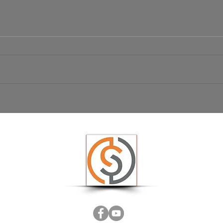
Börsen Radar 06.08.2026
Ist da
USD/JP