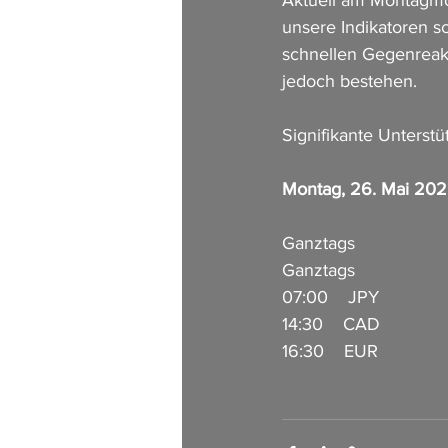
Aktuell am Montagmor
unsere Indikatoren s
schnellen Gegenreakt
jedoch bestehen.
Signifikante Unterstü
Montag, 26. Mai 20
Ganztags                
Ganztags                
07:00    JPY             
14:30    CAD            
16:30    EUR           