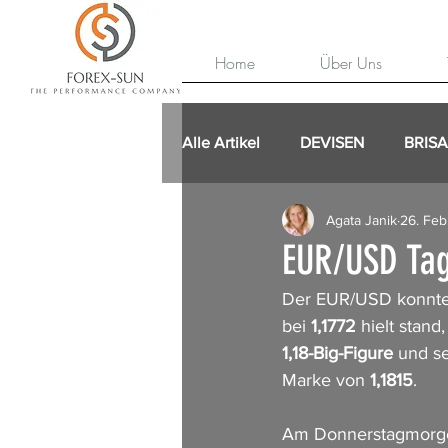
Home
Über Uns
Alle Artikel
DEVISEN
BRIS
Agata Janik
26. Feb
EUR/USD Tag
Der EUR/USD konnte 
bei 
1,1772
 hielt stand
1,18-Big-Figure
 und s
Marke von 
1,1815
.
Am Donnerstagmorge