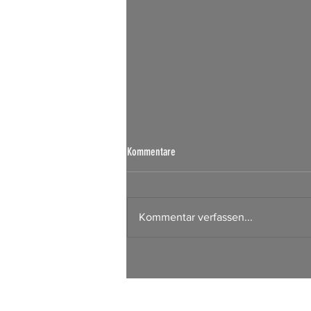
Kommentare
Kommentar verfassen...
Börsen Radar 06.08.2026