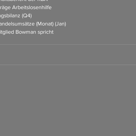
träge Arbeitslosenhilfe
ngsbilanz (Q4)
andelsumsätze (Monat) (Jan)
itglied Bowman spricht