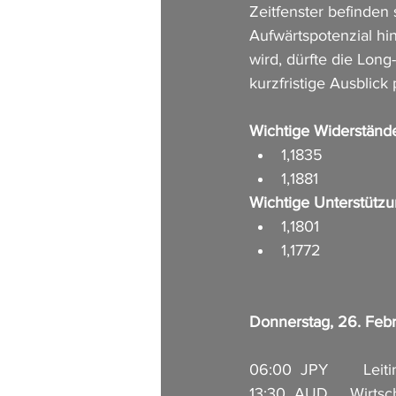
Zeitfenster befinden 
Aufwärtspotenzial hi
wird, dürfte die Long
kurzfristige Ausblick p
Wichtige Widerständ
1,1835
1,1881
Wichtige Unterstütz
1,1801
1,1772
Donnerstag, 26. Feb
06:00  JPY        Leit
13:30  AUD     Wirtsc