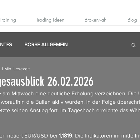
Training
Trading Ideen
Brokerwahl
Blog
ANTES
BÖRSE ALLGEMEIN
.
1 Min. Lesezeit
esausblick 26.02.2026
am Mittwoch eine deutliche Erholung verzeichnen. Die 
, woraufhin die Bullen aktiv wurden. In der Folge überschri
etzte seinen Anstieg fort. Im Tageshoch erreichte das Wä
n notiert EUR/USD bei 
1,1819
. Die Indikatoren im mittelfri