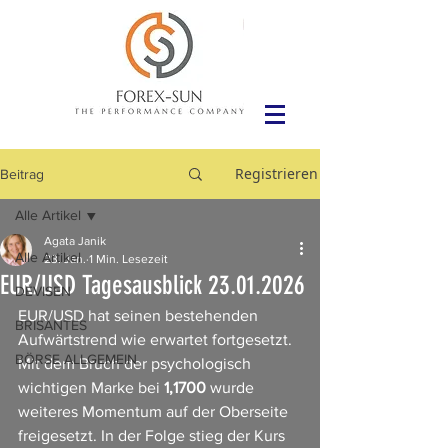
Registrieren
Beitrag
Alle Artikel
Agata Janik
Alle Artikel
23. Jan.
1 Min. Lesezeit
EUR/USD Tagesausblick 23.01.2026
DEVISEN
EUR/USD hat seinen bestehenden 
BRISANTES
Aufwärtstrend wie erwartet fortgesetzt. 
BÖRSE ALLGEMEIN
Mit dem Bruch der psychologisch 
wichtigen Marke bei 
1,1700
 wurde 
weiteres Momentum auf der Oberseite 
freigesetzt. In der Folge stieg der Kurs 