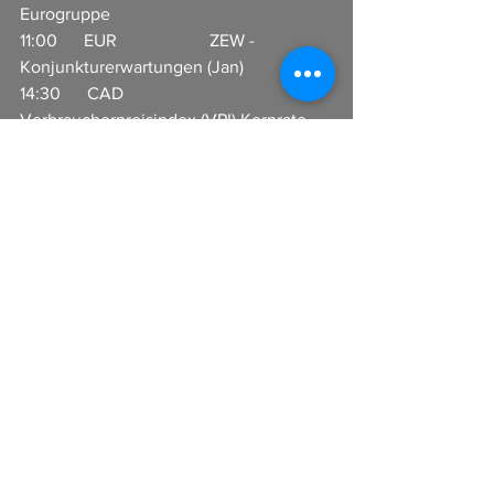
Eurogruppe                              
11:00      EUR                     ZEW - 
Konjunkturerwartungen (Jan)      
14:30      CAD                    
Verbraucherpreisindex (VPI) Kernrate 
(Monat) (Dez)    
Alle ansehen
Aktuelle Beiträge