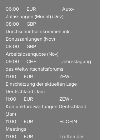
06:00      EUR                     Auto-
Zulassungen (Monat) (Dez)          
08:00      GBP                    
Durchschnittseinkommen inkl. 
Bonuszahlungen (Nov)             
08:00      GBP                    
Arbeitslosenquote (Nov)                          
09:00      CHF                    Jahrestagung 
des Weltwirtschaftsforums                       
11:00      EUR                     ZEW - 
Einschätzung der aktuellen Lage 
Deutschland (Jan)                    
11:00      EUR                     ZEW - 
Konjunkturerwartungen Deutschland 
(Jan)                       
11:00      EUR                     ECOFIN 
Meetings                        
11:00      EUR                     Treffen der 