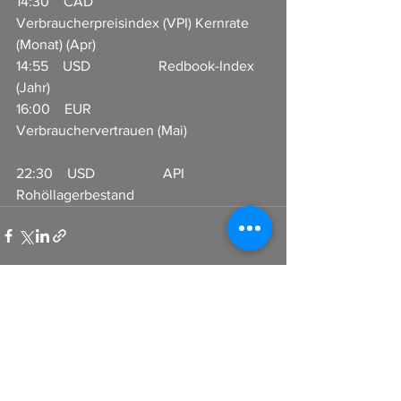
14:30    CAD                   
Verbraucherpreisindex (VPI) Kernrate 
(Monat) (Apr)           
14:55    USD                   Redbook-Index 
(Jahr)                             
16:00    EUR                   
Verbrauchervertrauen (Mai)  
22:30    USD                   API 
Rohöllagerbestand                         
Alle ansehen
Aktuelle Beiträge