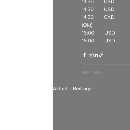
14:30       USD          
14:30       USD         
14:30       CAD       
(Okt)                         
16:00       USD         
16:00       USD          
Aktuelle Beiträge