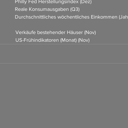
           Philly Fed Herstellungsindex (Dez)                         
            Reale Konsumausgaben (Q3)                    
              Durchschnittliches wöchentliches Einkommen (Jah
            Verkäufe bestehender Häuser (Nov)                     
           US-Frühindikatoren (Monat) (Nov)                        