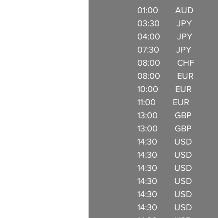
01:00       AUD          
03:30       JPY          
04:00       JPY           
07:30       JPY          
08:00       CHF           
08:00       EUR         
10:00       EUR           
11:00       EUR          
13:00       GBP         
13:00       GBP          
14:30       USD          
14:30       USD          
14:30       USD         
14:30       USD          
14:30       USD         
14:30       USD         