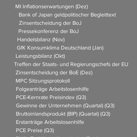
          MI Inflationserwartungen (Dez)                
             Bank of Japan geldpolitischer Begleittext             
            Zinsentscheidung der BoJ                           
             Pressekonferenz der BoJ               
          Handelsbilanz (Nov)                     
            GfK Konsumklima Deutschland (Jan)                     
          Leistungsbilanz (Okt)                    
           Treffen der Staats- und Regierungschefs der EU           
            Zinsentscheidung der BoE (Dez)               
           MPC Sitzungsprotokoll                  
           Folgeanträge Arbeitslosenhilfe                
           PCE-Kernrate Preisindex (Q3)                   
            Gewinne der Unternehmen (Quartal) (Q3)                 
           Bruttoinlandsprodukt (BIP) (Quartal) (Q3)            
            Erstanträge Arbeitslosenhilfe     
            PCE Preise (Q3)  