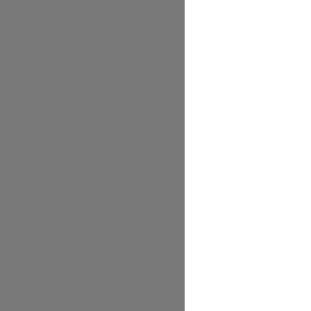
 
                   
       