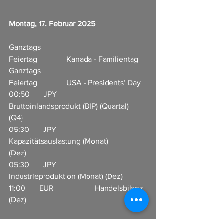
Montag, 17. Februar 2025
Ganztags                             
Feiertag               Kanada - Familientag
Ganztags                             
Feiertag               USA - Presidents’ Day
00:50       JPY                       
Bruttoinlandsprodukt (BIP) (Quartal) 
(Q4)           
05:30       JPY                       
Kapazitätsauslastung (Monat) 
(Dez)                      
05:30       JPY                       
Industrieproduktion (Monat) (Dez)          
11:00       EUR                     Handelsbilanz 
(Dez)        