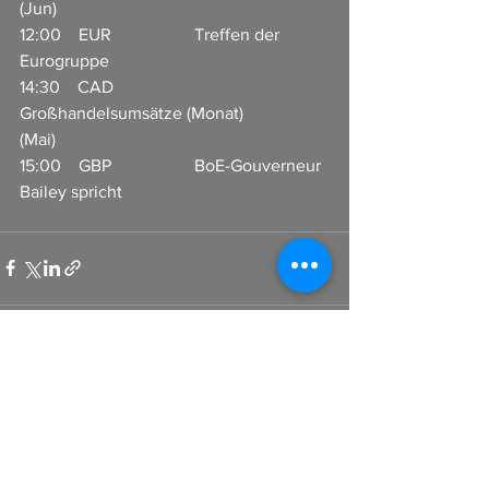
(Jun)         
12:00    EUR                   Treffen der 
Eurogruppe                           
14:30    CAD                   
Großhandelsumsätze (Monat) 
(Mai)                            
15:00    GBP                   BoE-Gouverneur 
Bailey spricht                       
Alle ansehen
Aktuelle Beiträge