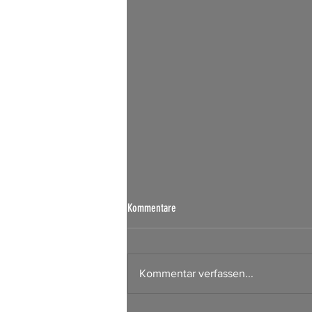
Kommentare
Kommentar verfassen...
Börsen Radar 06.08.2026