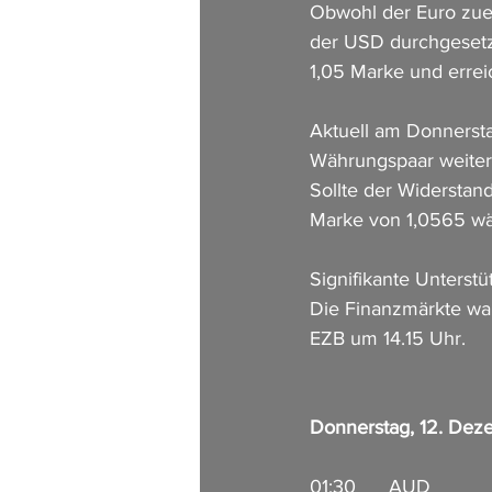
Obwohl der Euro zuer
der USD durchgesetz
1,05 Marke und erreic
Aktuell am Donnersta
Währungspaar weiterh
Sollte der Widerstan
Marke von 1,0565 wär
Signifikante Unterst
Die Finanzmärkte war
EZB um 14.15 Uhr.
Donnerstag, 12. De
01:30      AUD         