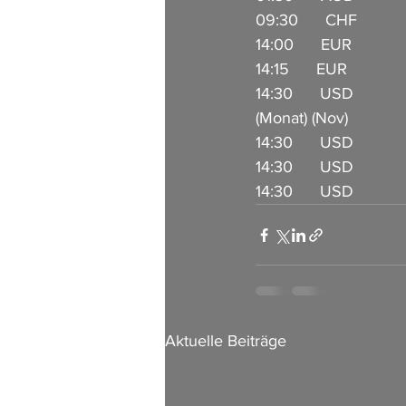
09:30      CHF          
14:00      EUR            
14:15      EUR           
14:30      USD        
(Monat) (Nov) 
14:30      USD           
14:30      USD          
14:30      USD          
Aktuelle Beiträge