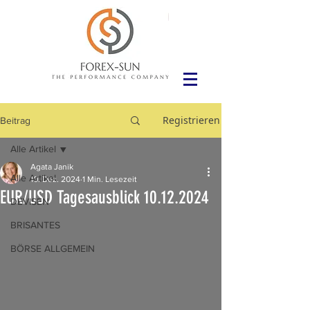
Registrieren
Beitrag
Alle Artikel
Agata Janik
Alle Artikel
10. Dez. 2024
1 Min. Lesezeit
EUR/USD Tagesausblick 10.12.2024
DEVISEN
BRISANTES
BÖRSE ALLGEMEIN