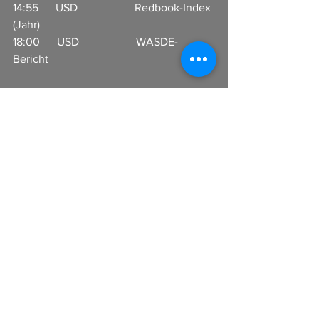
14:55      USD                    Redbook-Index 
(Jahr)                                  
18:00      USD                    WASDE-
Bericht                                              
22:30      USD                    API 
Rohöllagerbestand                               
Alle ansehen
Aktuelle Beiträge