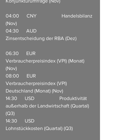
Konjunkturumfrage (Nov)                 
04:00      CNY                    Handelsbilanz 
(Nov)                                   
04:30      AUD                    
Zinsentscheidung der RBA (Dez)            
06:30      EUR                     
Verbraucherpreisindex (VPI) (Monat) 
(Nov)                     
08:00      EUR                     
Verbraucherpreisindex (VPI) 
Deutschland (Monat) (Nov)        
14:30      USD                    Produktivität 
außerhalb der Landwirtschaft (Quartal) 
(Q3)                   
14:30      USD                    
Lohnstückkosten (Quartal) (Q3)             