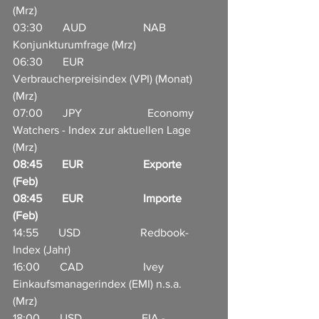
(Mrz)                     
03:30       AUD                    NAB 
Konjunkturumfrage (Mrz)                
06:30       EUR                     
Verbraucherpreisindex (VPI) (Monat) 
(Mrz)                       
07:00       JPY                       Economy 
Watchers - Index zur aktuellen Lage 
(Mrz)                      
08:45       EUR                     Exporte 
(Feb)    
08:45       EUR                     Importe 
(Feb)                                 
14:55       USD                     Redbook-
Index (Jahr)     
16:00       CAD                     Ivey 
Einkaufsmanagerindex (EMI) n.s.a. 
(Mrz)     
18:00       USD                     EIA - 