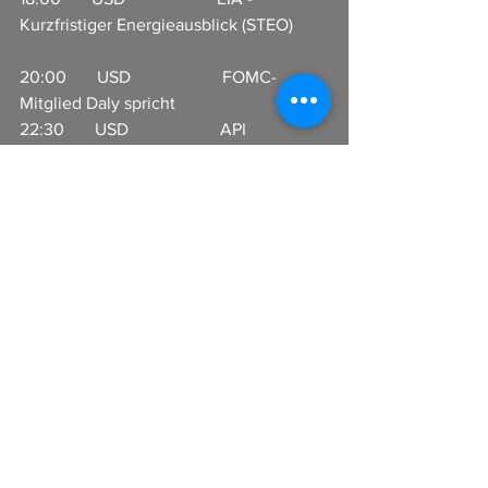
Kurzfristiger Energieausblick (STEO)  
20:00       USD                     FOMC-
Mitglied Daly spricht         
22:30       USD                     API 
Rohöllagerbestand                                
Alle ansehen
Aktuelle Beiträge