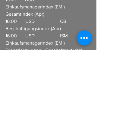
Einkaufsmanagerindex (EMI) 
Gesamtindex (Apr)                            
16:00       USD                     CB 
Beschäftigungsindex (Apr)                  
16:00       USD                     ISM 
Einkaufsmanagerindex (EMI) 
Dienstleistungen - Geschäftsaktivität 
(Apr)      
Alle ansehen
Aktuelle Beiträge