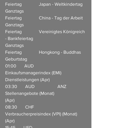
Feiertag               Japan - Weltkindertag
Ganztags                             
Feiertag               China - Tag der Arbeit
Ganztags                             
Feiertag               Vereinigtes Königreich 
- Bankfeiertag
Ganztags                             
Feiertag               Hongkong - Buddhas 
Geburtstag
01:00       AUD                    
Einkaufsmanagerindex (EMI) 
Dienstleistungen (Apr)                     
03:30       AUD                    ANZ 
Stellenangebote (Monat) 
(Apr)                      
08:30       CHF                     
Verbraucherpreisindex (VPI) (Monat) 
(Apr)                       
15:45       USD                     