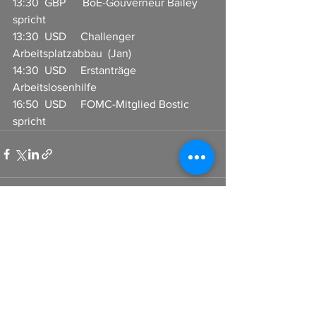
13:30  GBP      BoE-Gouverneur Bailey 
spricht 
13:30  USD     Challenger 
Arbeitsplatzabbau  (Jan)
14:30  USD     Erstanträge 
Arbeitslosenhilfe 
16:50  USD     FOMC-Mitglied Bostic 
spricht 
Alle ansehen
Aktuelle Beiträge