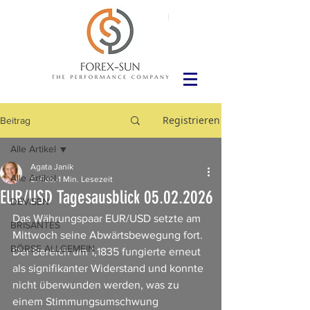
Registrieren
Beitrag
Alle Artikel
Agata Janik
Alle Artikel
5. Feb.
1 Min. Lesezeit
EUR/USD Tagesausblick 05.02.2026
DEVISEN
Das Währungspaar EUR/USD setzte am 
BRISANTES
Mittwoch seine Abwärtsbewegung fort. 
BÖRSE ALLGEMEIN
Der Bereich um 1,1835 fungierte erneut 
als signifikanter Widerstand und konnte 
nicht überwunden werden, was zu 
einem Stimmungsumschwung 