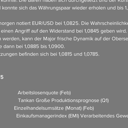
 konnte. Die Bären haben sich durchgesetzt und der Kurs 
 konnte sich das Währungspaar wieder erholen und bis 1
orgen notiert EUR/USD bei 1,0825. Die Wahrscheinlichkei
einen Angriff auf den Widerstand bei 1,0845 geben wird. 
werden, kann der Major frische Dynamik auf der Obersei
e dann bei 1,0885 bis 1,0900.
ützungen befinden sich bei 1,0815 und 1,0785.
25
            Arbeitslosenquote (Feb)                             
              Tankan Große Produktionsprognose (Q1)                
           Einzelhandelsumsätze (Monat) (Feb)                    
                Einkaufsmanagerindex (EMI) Verarbeitendes Gew