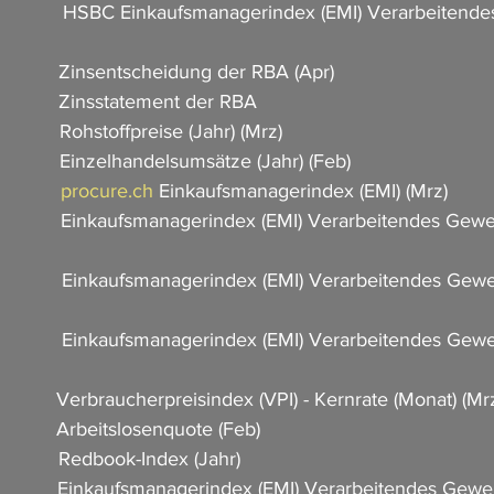
               HSBC Einkaufsmanagerindex (EMI) Verarbeiten
          Zinsentscheidung der RBA (Apr)                             
           Zinsstatement der RBA                
         Rohstoffpreise (Jahr) (Mrz)                       
           Einzelhandelsumsätze (Jahr) (Feb)                         
         
procure.ch
 Einkaufsmanagerindex (EMI) (Mrz)   
              Einkaufsmanagerindex (EMI) Verarbeitendes Gew
                
              Einkaufsmanagerindex (EMI) Verarbeitendes Gew
              Einkaufsmanagerindex (EMI) Verarbeitendes Gew
            Verbraucherpreisindex (VPI) - Kernrate (Monat) (Mrz)   
           Arbeitslosenquote (Feb)             
         Redbook-Index (Jahr)                                   
              Einkaufsmanagerindex (EMI) Verarbeitendes Gew