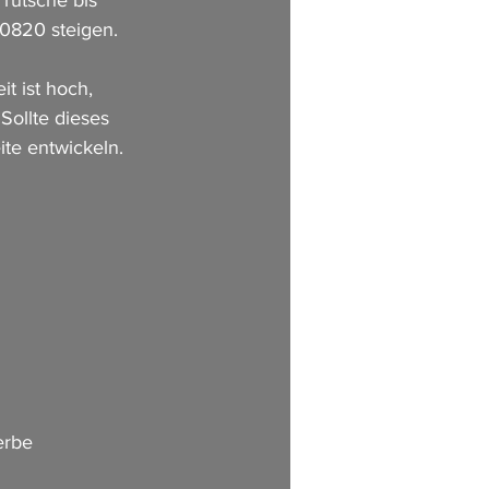
rutsche bis 
,0820 steigen.
t ist hoch, 
Sollte dieses 
te entwickeln. 
          
erbe 