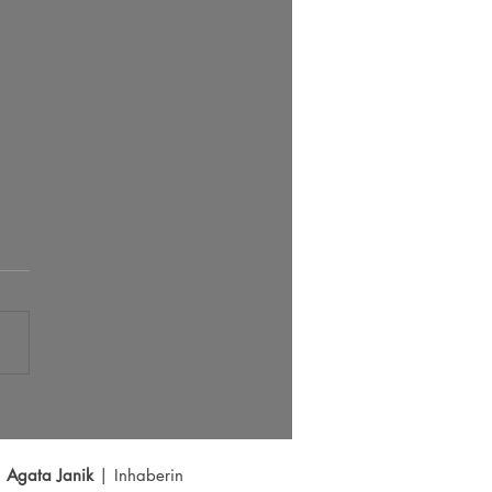
s der große Ausbruch bei EUR/USD?
Y schwächelt
Agata Janik
| Inhaberin