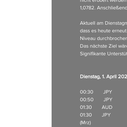
nicht erobert werden
1,0782. Anschließend
Aktuell am Dienstagm
dass es heute erneut 
Niveau durchbrochen 
Das nächste Ziel wär
Signifikante Unterst
Dienstag, 1. April 20
00:30       JPY           
00:50       JPY         
01:30       AUD         
01:30       JPY       
(Mrz)                   