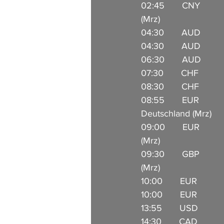
02:45       CNY      
(Mrz)                        
04:30       AUD          
04:30       AUD         
06:30       AUD           
07:30       CHF          
08:30       CHF            
08:55       EUR       
Deutschland (Mrz)         
09:00       EUR       
(Mrz)                   
09:30       GBP       
(Mrz)                   
10:00       EUR         
10:00       EUR          
13:55       USD            
14:30       CAD       