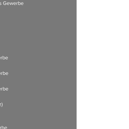
des Gewerbe 
 
erbe 
erbe 
erbe 
               
erbe 