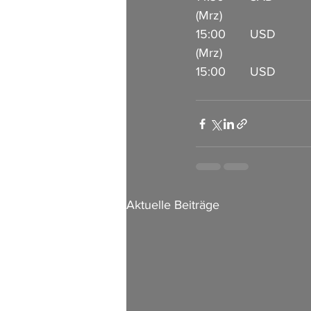
(Mrz)                   
15:00       USD      
(Mrz)                         
15:00       USD          
Aktuelle Beiträge