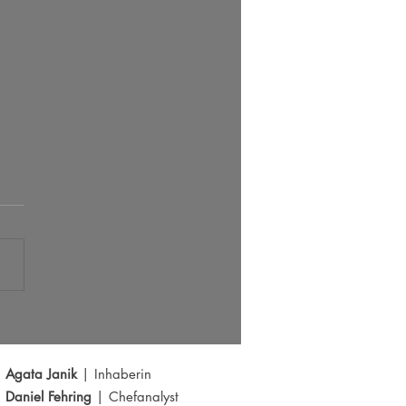
s der große Ausbruch bei EUR/USD?
Y schwächelt
Agata Janik
| Inhaberin
Daniel Fehring
| Chefanalyst