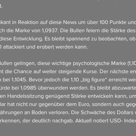
t.
ikant in Reaktion auf diese News um über 100 Punkte und
 die Marke von 1,0937. Die Bullen feiern die Stärke des
 diese Entwicklung. Es bleibt spannend zu beobachten, ob
0 attackiert und erobert werden kann.
Bullen gelingen, diese wichtige psychologische Marke (1,1
t die Chance auf weiter steigende Kurse. Der nächste e
 bei 1,1045. Bevor jedoch die 1,10 „big figure“ erreicht w
ürde bei 1,0985 überwunden werden. Es bleibt abzuwarte
gen Handelssitzung genügend Stärke entwickeln kann, um
lar hat nicht nur gegenüber dem Euro, sondern auch geg
ährungen an Boden verloren. Die Schwäche des Dollars 
erkennen, der deutlich nachgab. Aktuell notiert USD- Inde