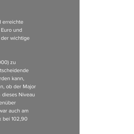
 erreichte 
 Euro und 
 der wichtige 
000) zu 
ntscheidende 
erden kann, 
n, ob der Major 
 dieses Niveau 
enüber 
war auch am 
x bei 102,90 