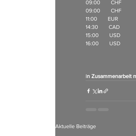
09:00       CHF          
09:00       CHF           
11:00       EUR          
14:30       CAD           
15:00       USD           
16:00       USD        
I
n Zusammenarbeit m
Aktuelle Beiträge