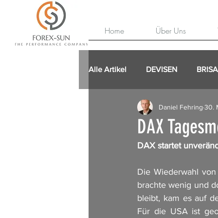
Home
Über Uns
Alle Artikel
DEVISEN
BRIS
Daniel Fehring
30. 
DAX Tagesm
DAX startet unveränd
Die Wiederwahl von
brachte wenig und do
bleibt, kam es auf 
Für die USA ist geo