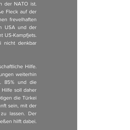
 der NATO ist. 
e Fleck auf der 
n frevelhaften 
n USA und der 
 US-Kampfjets. 
 nicht denkbar 
haftliche Hilfe. 
ungen weiterhin 
a. 85% und die 
ilfe soll daher 
gen die Türkei 
t sein, mit der 
zu lassen. Der 
Gedanke, dass alle wichtigen Öl/Gas-Versorgungsleitungen durch die Türkei fließen hilft dabei. 