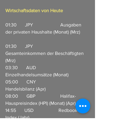
Wirtschaftsdaten von Heute
01:30       JPY                       Ausgaben 
der privaten Haushalte (Monat) (Mrz)        
01:30       JPY                       
Gesamteinkommen der Beschäftigten 
(Mrz)       
03:30       AUD                    
Einzelhandelsumsätze (Monat)  
05:00       CNY                     
Handelsbilanz (Apr)                       
08:00       GBP                     Halifax-
Hauspreisindex (HPI) (Monat) (Apr)        
14:55       USD                     Redbook-
Index (Jahr)     
22:30       USD                     API 
Rohöllagerbestand  