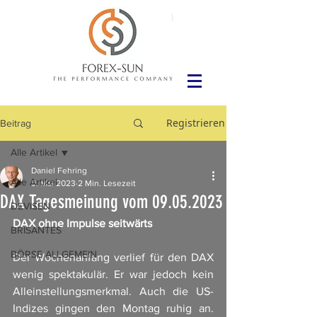
Registrieren
Beitrag
Alle Artikel
Daniel Fehring
Alle Artikel
9. Mai 2023
2 Min. Lesezeit
DAX Tagesmeinung vom 09.05.2023
DEVISEN
DAX ohne Impulse seitwärts
BRISANTES
BÖRSE ALLGEMEIN
Der Wochenanfang verlief für den DAX 
wenig spektakulär. Er war jedoch kein 
Alleinstellungsmerkmal. Auch die US-
Indizes gingen den Montag ruhig an. 