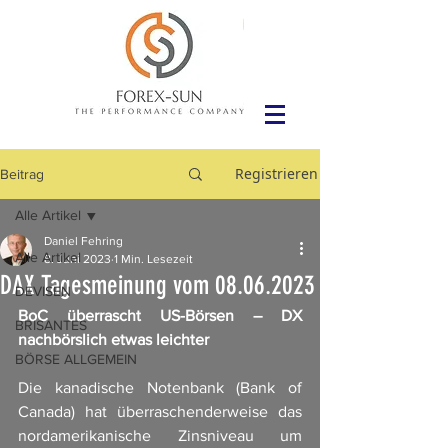
Registrieren
Beitrag
Alle Artikel
Daniel Fehring
Alle Artikel
8. Juni 2023
1 Min. Lesezeit
DAX Tagesmeinung vom 08.06.2023
DEVISEN
BoC überrascht US-Börsen – DX 
BRISANTES
nachbörslich etwas leichter
BÖRSE ALLGEMEIN
Die kanadische Notenbank (Bank of 
Canada) hat überraschenderweise das 
nordamerikanische Zinsniveau um 