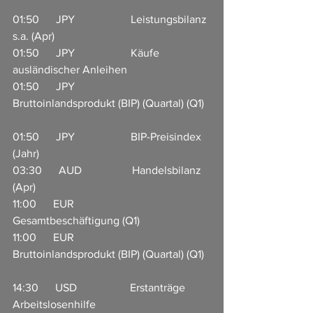
01:50      JPY                    Leistungsbilanz 
s.a. (Apr)            
01:50      JPY                    Käufe 
ausländischer Anleihen    
01:50      JPY                    
Bruttoinlandsprodukt (BIP) (Quartal) (Q1)  
01:50      JPY                    BIP-Preisindex 
(Jahr)      
03:30      AUD                  Handelsbilanz 
(Apr)                     
11:00      EUR                   
Gesamtbeschäftigung (Q1)         
11:00      EUR                   
Bruttoinlandsprodukt (BIP) (Quartal) (Q1)  
14:30      USD                   Erstanträge 
Arbeitslosenhilfe    