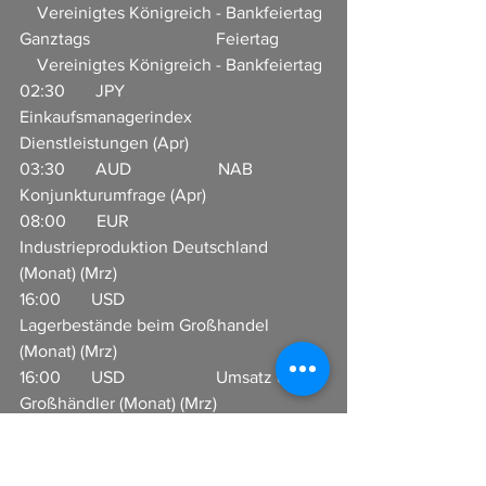
    Vereinigtes Königreich - Bankfeiertag
Ganztags                             Feiertag           
    Vereinigtes Königreich - Bankfeiertag
02:30       JPY                       
Einkaufsmanagerindex 
Dienstleistungen (Apr)   
03:30       AUD                    NAB 
Konjunkturumfrage (Apr)                  
08:00       EUR                     
Industrieproduktion Deutschland 
(Monat) (Mrz)              
16:00       USD                     
Lagerbestände beim Großhandel 
(Monat) (Mrz)               
16:00       USD                     Umsatz der 
Großhändler (Monat) (Mrz)  
18:59       CNY                     
Devisenreserven in USD (Apr)                   