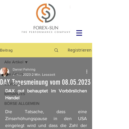
Registrieren
Beitrag
Alle Artikel
Daniel Fehring
Alle Artikel
8. Mai 2023
2 Min. Lesezeit
DAX Tagesmeinung vom 08.05.2023
DEVISEN
DAX gut behauptet im Vorbörslichen 
BRISANTES
Handel
BÖRSE ALLGEMEIN
Die Tatsache, dass eine 
Zinserhöhungspause in den USA 
eingelegt wird und dass die Zahl der 