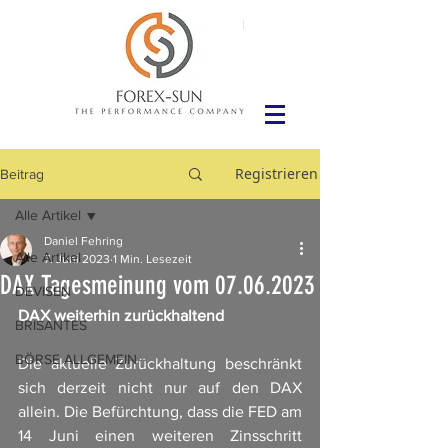
Registrieren
Beitrag
Alle Artikel
Daniel Fehring
Alle Artikel
7. Juni 2023
1 Min. Lesezeit
DAX Tagesmeinung vom 07.06.2023
DEVISEN
DAX weiterhin zurückhaltend
BRISANTES
BÖRSE ALLGEMEIN
Die aktuelle Zurückhaltung beschränkt 
sich derzeit nicht nur auf den DAX 
allein. Die Befürchtung, dass die FED am 
14 Juni einen weiteren Zinsschritt 