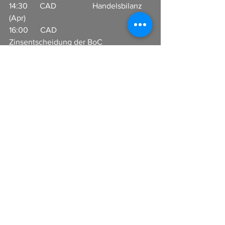
14:30      CAD                  Handelsbilanz 
(Apr)       
16:00      CAD                  
Zinsentscheidung der BoC          
Alle ansehen
Aktuelle Beiträge