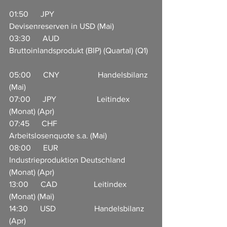
01:50      JPY                    
Devisenreserven in USD (Mai)   
03:30      AUD                  
Bruttoinlandsprodukt (BIP) (Quartal) (Q1)  
05:00      CNY                   Handelsbilanz 
(Mai)                     
07:00      JPY                    Leitindex 
(Monat) (Apr)                
07:45      CHF                   
Arbeitslosenquote s.a. (Mai)      
08:00      EUR                   
Industrieproduktion Deutschland 
(Monat) (Apr)                           
13:00      CAD                  Leitindex 
(Monat) (Mai)              
14:30      USD                   Handelsbilanz 
(Apr)                     