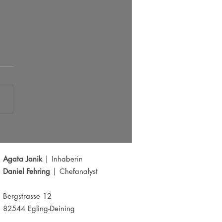
s der große Ausbruch bei EUR/USD?
Y schwächelt
Agata Janik
| Inhaberin
Daniel Fehring
| Chefanalyst
Bergstrasse 12
82544 Egling-Deining