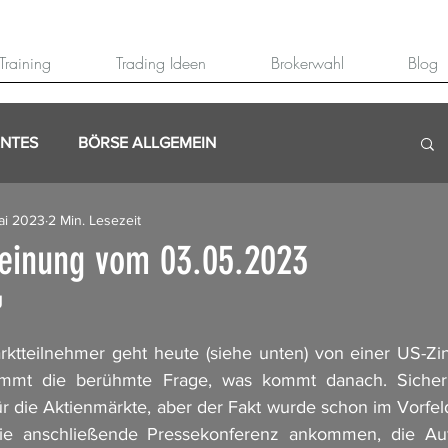
Training
Trading Ideen
Brokerwahl
Blog
ANTES
BÖRSE ALLGEMEIN
ai 2023
2 Min. Lesezeit
einung vom 03.05.2023
g
rktteilnehmer geht heute (siehe unten) von einer US-Zi
mt die berühmte Frage, was kommt danach. Sicherli
ür die Aktienmärkte, aber der Fakt wurde schon im Vorfeld
ie anschließende Pressekonferenz ankommen, die Aufs