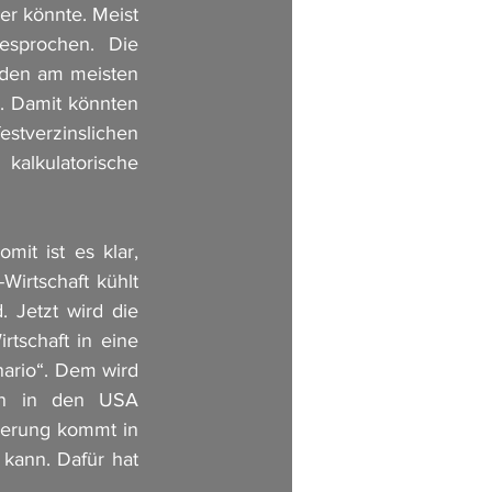
r könnte. Meist 
sprochen. Die 
eden am meisten 
d. Damit könnten 
tverzinslichen 
lkulatorische 
t ist es klar, 
irtschaft kühlt 
 Jetzt wird die 
tschaft in eine 
ario“. Dem wird 
en in den USA 
erung kommt in 
kann. Dafür hat 