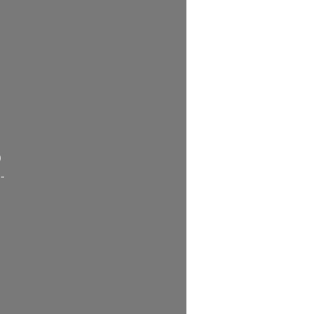
       
      
- 