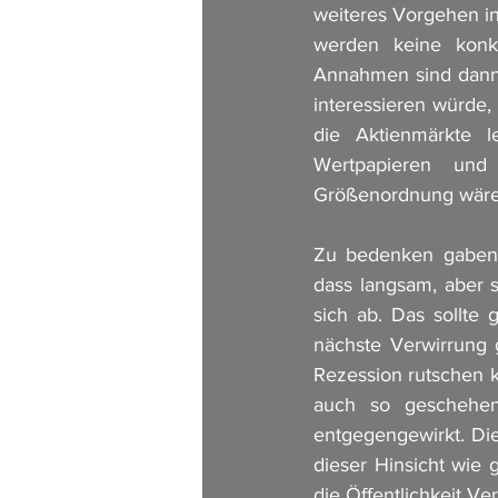
weiteres Vorgehen in
werden keine konkr
Annahmen sind dann r
interessieren würde, 
die Aktienmärkte l
Wertpapieren und 
Größenordnung wäre 
Zu bedenken gaben g
dass langsam, aber s
sich ab. Das sollte 
nächste Verwirrung g
Rezession rutschen k
auch so geschehen
entgegengewirkt. Di
dieser Hinsicht wie 
die Öffentlichkeit Ve