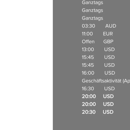
Ganztags                 
Ganztags                 
Ganztags                 
03:30       AUD         
11:00       EUR           
Offen      GBP           
13:00       USD         
15:45       USD        
15:45       USD        
16:00       USD       
Geschäftsaktivität (Ap
16:30       USD           
20:00     USD           
20:00     USD         
20:30     USD         