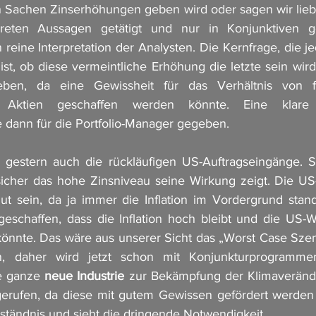
 Sachen Zinserhöhungen geben wird oder sagen wir liebe
eten Aussagen getätigt und nur in Konjunktiven ge
eine Interpretation der Analysten. Die Kernfrage, die j
ist, ob diese vermeintliche Erhöhung die letzte sein wir
eben, da eine Gewissheit für das Verhältnis von fes
Aktien geschaffen werden könnte. Eine klare ka
dann für die Portfolio-Manager gegeben. 
estern auch die rückläufigen US-Auftragseingänge. Somi
icher das hohe Zinsniveau seine Wirkung zeigt. Die US-W
gut sein, da ja immer die Inflation im Vordergrund stand.
eschaffen, dass die Inflation hoch bleibt und die US-Wir
önnte. Das wäre aus unserer Sicht das „Worst Case Szen
, daher wird jetzt schon mit Konjunkturprogramm
e ganze 
neue Industrie
 zur Bekämpfung der Klimaveränd
gerufen, da diese mit gutem Gewissen gefördert werden 
rständnis und sieht die dringende Notwendigkeit.  