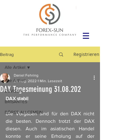
Registrieren
Beitrag
Alle Artikel
Daniel Fehring
Alle Artikel
31. Aug. 2022
1 Min. Lesezeit
DAX Tagesmeinung 31.08.202
DEVISEN
DAX stabil
BRISANTES
BÖRSE ALLGEMEIN
Die Vorgaben sind für den DAX nicht 
die besten. Dennoch trotzt der DAX 
diesen. Auch im asiatischen Handel 
konnte er seine Erholung auf der 