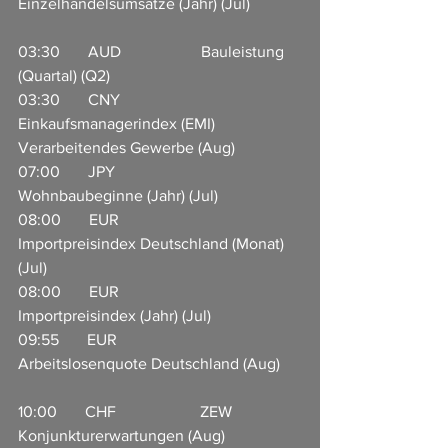
Einzelhandelsumsätze (Jahr) (Jul)             
03:30       AUD                    Bauleistung 
(Quartal) (Q2)                          
03:30       CNY                     
Einkaufsmanagerindex (EMI) 
Verarbeitendes Gewerbe (Aug)
07:00       JPY                       
Wohnbaubeginne (Jahr) (Jul)     
08:00       EUR                     
Importpreisindex Deutschland (Monat) 
(Jul)                      
08:00       EUR                     
Importpreisindex (Jahr) (Jul)       
09:55       EUR                     
Arbeitslosenquote Deutschland (Aug)     
10:00       CHF                     ZEW 
Konjunkturerwartungen (Aug)                   