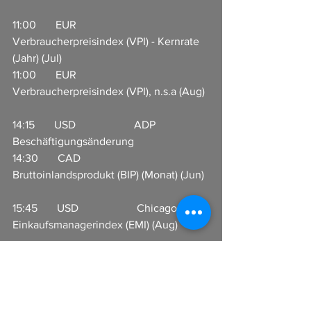
11:00       EUR                     
Verbraucherpreisindex (VPI) - Kernrate 
(Jahr) (Jul)                          
11:00       EUR                     
Verbraucherpreisindex (VPI), n.s.a (Aug) 
14:15       USD                     ADP 
Beschäftigungsänderung    
14:30       CAD                     
Bruttoinlandsprodukt (BIP) (Monat) (Jun)  
15:45       USD                     Chicago 
Einkaufsmanagerindex (EMI) (Aug)           
16:30       USD                     
Rohöllagerbestände                      