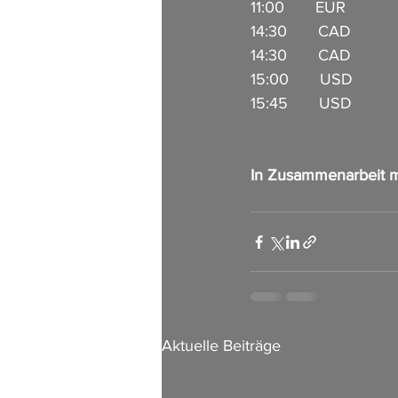
11:00       EUR           
14:30       CAD          
14:30       CAD          
15:00       USD         
15:45       USD        
In Zusammenarbeit m
Aktuelle Beiträge