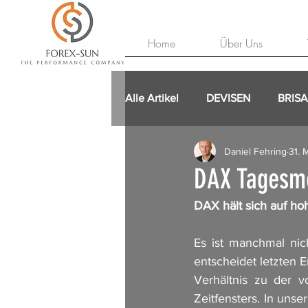
Home
Über Uns
Alle Artikel
DEVISEN
BRIS
Daniel Fehring
31. 
DAX Tagesme
DAX hält sich auf h
Es ist manchmal nich
entscheidet letzten 
Verhältnis zu der v
Zeitfensters. In uns