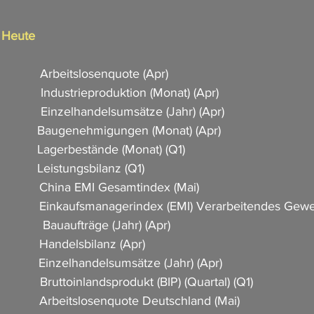
n Heute
            Arbeitslosenquote (Apr)               
             Industrieproduktion (Monat) (Apr)          
             Einzelhandelsumsätze (Jahr) (Apr)           
            Baugenehmigungen (Monat) (Apr)          
           Lagerbestände (Monat) (Q1)      
         Leistungsbilanz (Q1)                      
             China EMI Gesamtindex (Mai)    
              Einkaufsmanagerindex (EMI) Verarbeitendes Gewer
           Bauaufträge (Jahr) (Apr)                              
          Handelsbilanz (Apr)                       
            Einzelhandelsumsätze (Jahr) (Apr)           
           Bruttoinlandsprodukt (BIP) (Quartal) (Q1)           
            Arbeitslosenquote Deutschland (Mai)                   