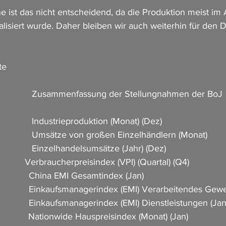
 ist das nicht entscheidend, da die Produktion meist im A
lisiert wurde. Daher bleiben wir auch weiterhin für den D
te
               Zusammenfassung der Stellungnahmen der BoJ     
             Industrieproduktion (Monat) (Dez)                        
              Umsätze von großen Einzelhändlern (Monat)          
             Einzelhandelsumsätze (Jahr) (Dez)                        
           Verbraucherpreisindex (VPI) (Quartal) (Q4)         
             China EMI Gesamtindex (Jan)     
              Einkaufsmanagerindex (EMI) Verarbeitendes Gewer
             Einkaufsmanagerindex (EMI) Dienstleistungen (Jan) 
           Nationwide Hauspreisindex (Monat) (Jan)                  