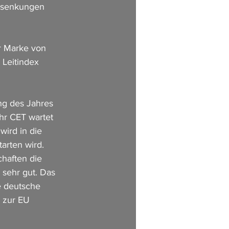
nssenkungen 
r Marke von 
 Leitindex 
ng des Jahres 
hr CET wartet 
wird in die 
arten wird. 
chaften die 
sehr gut. Das 
e deutsche 
 zur EU 