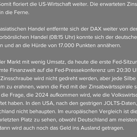
 Somit floriert die US-Wirtschaft weiter. Die erwarteten Zi
in die Ferne.
asiatischen Handel entfernte sich der DAX weiter von de
orbörslichen Handel (08:15 Uhr) konnte sich der deutsche
en und an die Hürde von 17.000 Punkten annähern.
der Markt mit wenig Umsatz, da heute die erste Fed-Sitzu
amte Finanzwelt auf die Fed-Pressekonferenz um 20:30 U
 Zinsschraube wird nicht gedreht werden, aber jede Silbe 
m zu erahnen, wann die Fed mit der Zinsabwärtsspirale st
r die Frage, die 2024 aufkommen wird, wie die Volkswirts
tet haben. In den USA, nach den gestrigen JOLTS-Daten, 
land nicht behaupten. Im europäischen Vergleich ist di
orletzten Platz zu sehen, obwohl Deutschland am meisten
ann wird auch noch das Geld ins Ausland getragen.