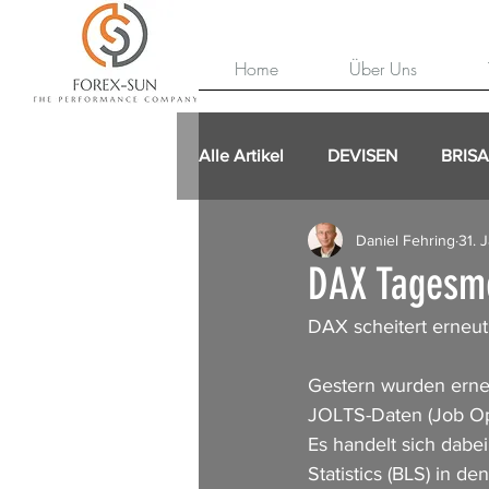
Home
Über Uns
Alle Artikel
DEVISEN
BRIS
Daniel Fehring
31. 
DAX Tagesme
DAX scheitert erneu
Gestern wurden erne
JOLTS-Daten (Job Ope
Es handelt sich dabe
Statistics (BLS) in 