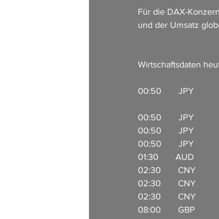
Für die DAX-Konzerne
und der Umsatz globa
Wirtschaftsdaten heu
00:50       JPY        
00:50       JPY          
00:50       JPY         
00:50       JPY          
01:30       AUD         
02:30       CNY        
02:30       CNY       
02:30       CNY        
08:00       GBP          