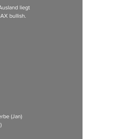
usland liegt 
AX bullish.
          
         
 
be (Jan)       
     
          