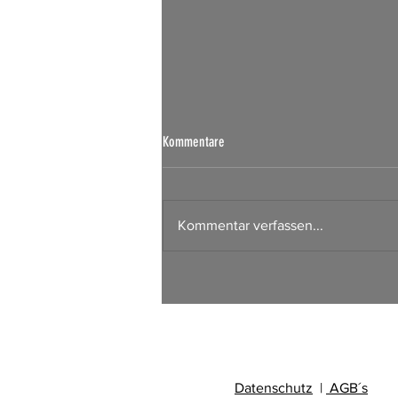
Kommentare
Kommentar verfassen...
Börsen Radar 06.08.2026
Datenschutz
|
AGB´s