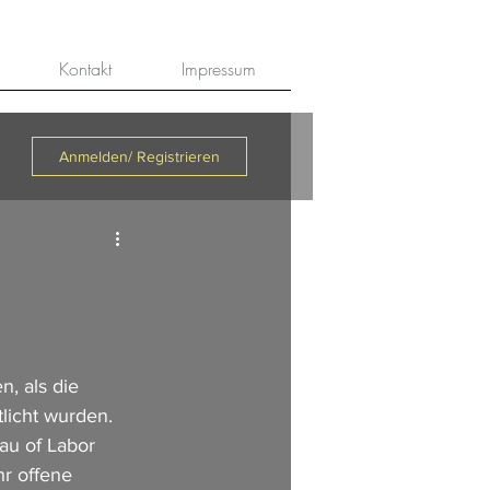
Kontakt
Impressum
Anmelden/ Registrieren
, als die 
licht wurden. 
au of Labor 
r offene 