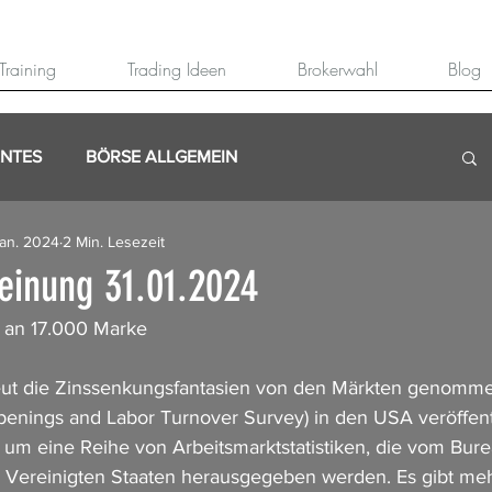
Training
Trading Ideen
Brokerwahl
Blog
ANTES
BÖRSE ALLGEMEIN
Jan. 2024
2 Min. Lesezeit
inung 31.01.2024
t an 17.000 Marke
ut die Zinssenkungsfantasien von den Märkten genommen
nings and Labor Turnover Survey) in den USA veröffent
i um eine Reihe von Arbeitsmarktstatistiken, die vom Bure
den Vereinigten Staaten herausgegeben werden. Es gibt meh