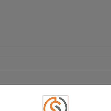
Börsen
Ist das der große Ausbruch bei EUR/USD?
USD/JPY schwächelt