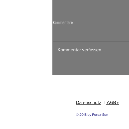
Kommentare
Kommentar verfassen...
Börsen Radar 06.08.2026
Datenschutz
|
AGB´s
© 2018 by Forex-Sun