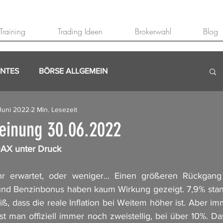
Training
Trading Ideen
Brokerwahl
Blog
ANTES
BÖRSE ALLGEMEIN
Juni 2022
2 Min. Lesezeit
einung 30.06.2022
 DAX unter Druck
r erwartet, oder weniger... Einen größeren Rückgang
t und Benzinbonus haben kaum Wirkung gezeigt. 7,9% sta
ß, dass die reale Inflation bei Weitem höher ist. Aber i
ist man offiziell immer noch zweistellig, bei über 10%. Da