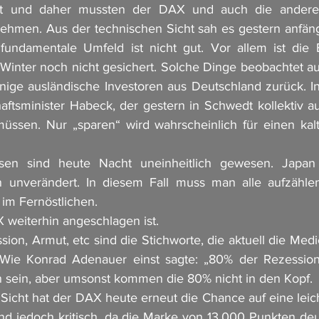
ht und daher mussten der DAX und auch die anderen
ehmen. Aus der technischen Sicht sah es gestern anfängl
undamentale Umfeld ist nicht gut. Vor allem ist die En
Winter noch nicht gesichert. Solche Dinge beobachtet au
nige ausländische Investoren aus Deutschland zurück. In 
haftsminister Habeck, der gestern in Schwedt kollektiv a
sen. Nur „sparen“ wird wahrscheinlich für einen kalte
sen sind heute Nacht uneinheitlich gewesen. Japan l
en unverändert. In diesem Fall muss man alle aufzählen
im Fernöstlichen. 
X weiterhin angeschlagen ist. 
ession, Armut, etc sind die Stichworte, die aktuell die Med
 Wie Konrad Adenauer einst sagte: „80% der Rezession 
n sein, aber umsonst kommen die 80% nicht in den Kopf. 
Sicht hat der DAX heute erneut die Chance auf eine leich
ind jedoch kritisch, da die Marke von 13.000 Punkten deu