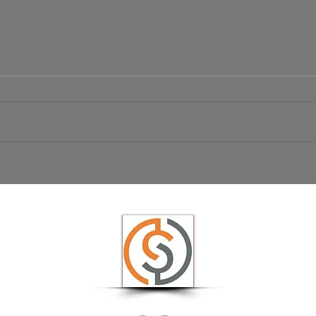
Börsen
Ist das der große Ausbruch bei EUR/USD?
USD/JPY schwächelt