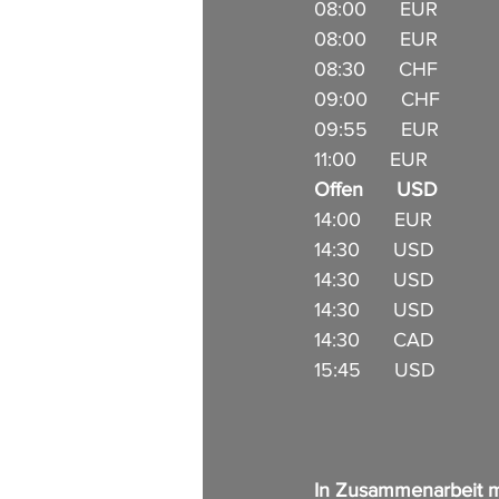
08:00      EUR         
08:00      EUR        
08:30      CHF           
09:00      CHF            
09:55      EUR          
11:00      EUR             
Offen      USD          
14:00      EUR         
14:30      USD          
14:30      USD          
14:30      USD          
14:30      CAD           
15:45      USD         
In Zusammenarbeit m