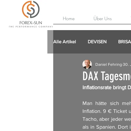
Home
Über Uns
Alle Artikel
DEVISEN
BRIS
Daniel Fehring
30. 
DAX Tagesm
Inflationsrate bringt
Man hätte sich meh
Inflation. 9 € Ticke
Tacho, aber jeder wei
als in Spanien. Dort 