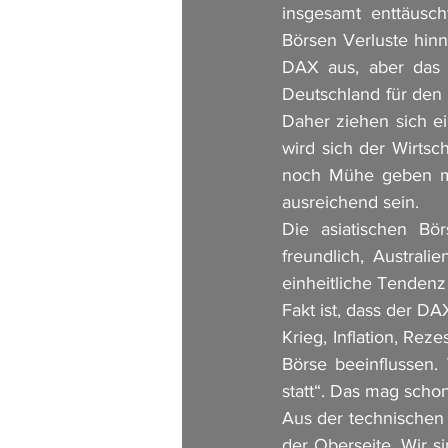
insgesamt enttäusc
Börsen Verluste hinn
DAX aus, aber das f
Deutschland für den 
Daher ziehen sich ei
wird sich der Wirtsc
noch Mühe geben müs
ausreichend sein. 
Die asiatischen Bör
freundlich, Australi
einheitliche Tendenz 
Fakt ist, dass der DA
Krieg, Inflation, Rez
Börse beeinflussen.
statt“. Das mag scho
Aus der technischen 
der Oberseite. Wir s