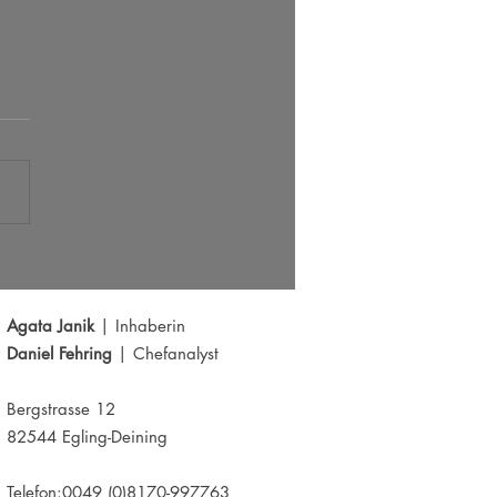
 Radar 05.08.2026
Agata Janik
| Inhaberin
Daniel Fehring
| Chefanalyst
Bergstrasse 12
82544 Egling-Deining
Telefon:0049 (0)8170-997763