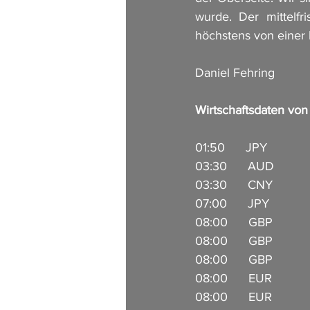
wurde. Der mittelfr
höchstens von einer
Daniel Fehring
Wirtschaftsdaten vo
01:50      JPY            
03:30      AUD          
03:30      CNY        
07:00      JPY          
08:00      GBP           
08:00      GBP           
08:00      GBP         
08:00      EUR         
08:00      EUR          