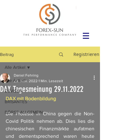
Registrieren
Beitrag
Alle Artikel
Daniel Fehring
Alle Artikel
29. Nov. 2022
1 Min. Lesezeit
DAX Tagesmeinung 29.11.2022
DEVISEN
DAX mit Bodenbildung
BRISANTES
BÖRSE ALLGEMEIN
Die Proteste in China gegen die Non-
Covid Politik nehmen ab. Dies lies die 
chinesischen Finanzmärkte aufatmen 
und dementsprechend waren heute 