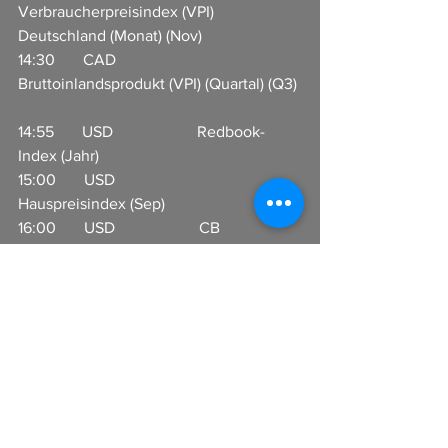
Verbraucherpreisindex (VPI) 
Deutschland (Monat) (Nov)             
14:30       CAD                     
Bruttoinlandsprodukt (VPI) (Quartal) (Q3) 
14:55       USD                     Redbook-
Index (Jahr)                   
15:00       USD                     
Hauspreisindex (Sep)                    
16:00       USD                     CB 
Verbrauchervertrauen (Nov)                
I
n Zusammenarbeit mit CFX-Broker