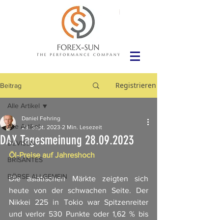
Registrieren
Beitrag
Alle Artikel
Daniel Fehring
Alle Artikel
28. Sept. 2023
2 Min. Lesezeit
DAX Tagesmeinung 28.09.2023
DEVISEN
Öl-Preise auf Jahreshoch
BRISANTES
BÖRSE ALLGEMEIN
Die asiatischen Märkte zeigten sich 
heute von der schwachen Seite. Der 
Nikkei 225 in Tokio war Spitzenreiter 
und verlor 530 Punkte oder 1,62 % bis 