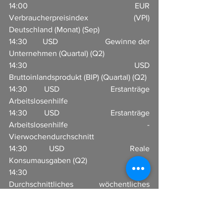
14:00       EUR                     
Verbraucherpreisindex (VPI) 
Deutschland (Monat) (Sep)  
14:30       USD                     Gewinne der 
Unternehmen (Quartal) (Q2)                         
14:30       USD                     
Bruttoinlandsprodukt (BIP) (Quartal) (Q2)                           
14:30       USD                     Erstanträge 
Arbeitslosenhilfe                    
14:30       USD                     Erstanträge 
Arbeitslosenhilfe - 
Vierwochendurchschnitt                              
14:30       USD                     Reale 
Konsumausgaben (Q2)      
14:30       CAD                     
Durchschnittliches wöchentliches 
Einkommen (Jahr) (Jul)                           
22:00       USD                     Fed-
Vorsitzender Powell spricht                