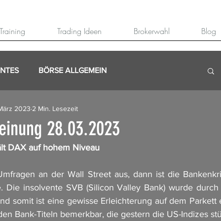
Training
Trading Ideen
Brokerwahl
Blog
ANTES
BÖRSE ALLGEMEIN
März 2023
2 Min. Lesezeit
einung 28.03.2023
lt DAX auf hohem Niveau
fragen an der Wall Street aus, dann ist die Bankenkris
. Die insolvente SVB (Silicon Valley Bank) wurde durch di
somit ist eine gewisse Erleichterung auf dem Parkett e
den Bank-Titeln bemerkbar, die gestern die US-Indizes stü