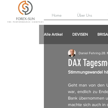
Home
Über Uns
Alle Artikel
DEVISEN
BRIS
Daniel Fehring
28. 
DAX Tagesm
Stimmungswandel hä
Geht man von den Um
war, endlich zu Ende
Bank übernommen und 
machte sich auch in 