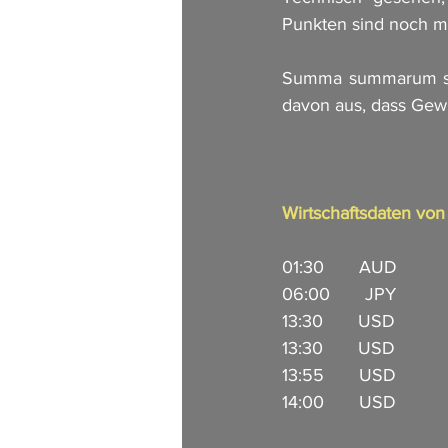
Punkten sind noch mö
Summa summarum sind
davon aus, dass Gew
Wirtschaftsdaten vo
01:30       AUD        
06:00       JPY         
13:30       USD           
13:30       USD        
13:55       USD         
14:00       USD         