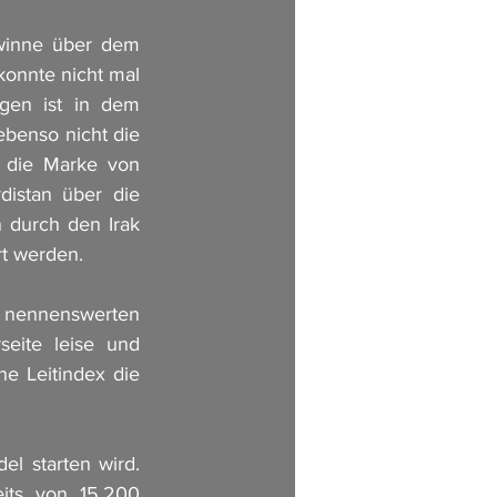
winne über dem 
onnte nicht mal 
gen ist in dem 
benso nicht die 
 die Marke von 
istan über die 
 durch den Irak 
t werden. 
e nennenswerten 
eite leise und 
e Leitindex die 
 starten wird. 
its von 15.200 