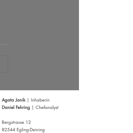
s der große Ausbruch bei EUR/USD?
Y schwächelt
Agata Janik
| Inhaberin
Daniel Fehring
| Chefanalyst
Bergstrasse 12
82544 Egling-Deining