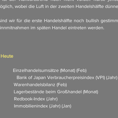
glich, wobei die Luft in der zweiten Handelshälfte dünner
 wir für die erste Handelshälfte noch bullish gestimmt
innmitnahmen im späten Handel eintreten werden. 
n Heute
            Einzelhandelsumsätze (Monat) (Feb)      
              Bank of Japan Verbraucherpreisindex (VPI) (Jahr)   
          Warenhandelsbilanz (Feb)                          
             Lagerbestände beim Großhandel (Monat)           
            Redbook-Index (Jahr)     
            Immobilienindex (Jahr) (Jan)     