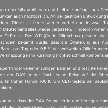
n ebenfalls profitieren und hielt die anfänglichen Ge
unkten auch nachbörslich. An der gestrigen Entwicklung k
dern. Dieser ist heute wieder vorbei und in zwei Ta
 Deutschland alles wieder vergessen. Hinderlich waren e
n Öl-Preise. Das WTI (Crude Oil) schoss gestern über
achdem bekannt wurde, dass die Öllieferung aus Kurd
Barrel pro Tag oder 0,5 % der weltweiten Öllieferungen
Verknappung kann kurzfristig nicht so schnell kompensier
apierhandel verlief in ruhigen Bahnen und brachte kein
nte der DAX in der Nacht seine Reise auf die Obers
n. Im frühen Handel (06.10 Uhr CET) testete der deutsch
nkten. 
on aus, dass der DAX freundlich in den heutigen Handel
ist der Aufwärtstrend noch nicht vorbei. Kurse jense