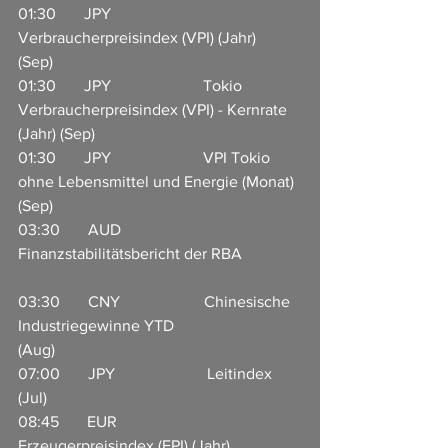
01:30       JPY                       
Verbraucherpreisindex (VPI) (Jahr) 
(Sep)             
01:30       JPY                       Tokio 
Verbraucherpreisindex (VPI) - Kernrate 
(Jahr) (Sep)           
01:30       JPY                       VPI Tokio 
ohne Lebensmittel und Energie (Monat) 
(Sep)             
03:30       AUD                    
Finanzstabilitätsbericht der RBA               
03:30       CNY                     Chinesische 
Industriegewinne YTD 
(Aug)                            
07:00       JPY                       Leitindex 
(Jul)                  
08:45       EUR                     
Erzeugerpreisindex (EPI) (Jahr) 