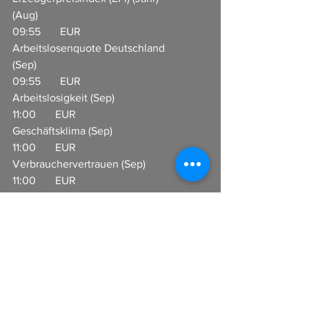
(Aug)                    
09:55       EUR                     
Arbeitslosenquote Deutschland 
(Sep)                  
09:55       EUR                     
Arbeitslosigkeit (Sep)                   
11:00       EUR                     
Geschäftsklima (Sep)                   
11:00       EUR                     
Verbrauchervertrauen (Sep)                     
11:00       EUR                     
Inflationserwartung der Verbraucher 
(Sep)                       
14:30       USD                     
Warenhandelsbilanz (Aug)                         
14:30       USD                     PCE 
Preisindex (Monat) (Aug)    
14:30       USD                     Persönliche 