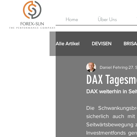
Home
Über Uns
Alle Artikel
DEVISEN
BRIS
Daniel Fehring
27. 
DAX Tagesm
DAX weiterhin in Se
Die Schwankungsbre
sicherlich auch mit
Seitwärtsbewegung zei
Investmentfonds ger