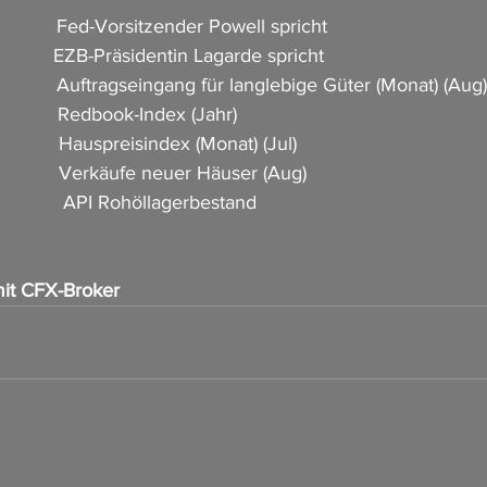
           Fed-Vorsitzender Powell spricht               
           EZB-Präsidentin Lagarde spricht                
             Auftragseingang für langlebige Güter (Monat) (Aug) 
           Redbook-Index (Jahr)                   
            Hauspreisindex (Monat) (Jul)     
             Verkäufe neuer Häuser (Aug)     
          API Rohöllagerbestand                                 
it CFX-Broker