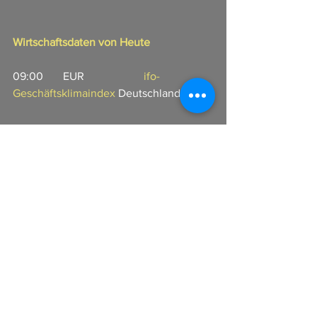
Wirtschaftsdaten von Heute
09:00       EUR                     
ifo-
Geschäftsklimaindex 
Deutschland (Mrz)  
I
n Zusammenarbeit mit CFX-Broker
Alle ansehen
Aktuelle Beiträge