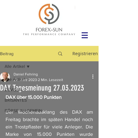
Registrieren
Beitrag
Alle Artikel
Daniel Fehring
Alle Artikel
27. März 2023
2 Min. Lesezeit
DAX Tagesmeinung 27.03.2023
DEVISEN
DAX über 15.000 Punkten
BRISANTES
BÖRSE ALLGEMEIN
Der Wochenausklang des DAX am 
Freitag brachte im späten Handel noch 
ein Trostpflaster für viele Anleger. Die 
Marke von 15.000 Punkten wurde 