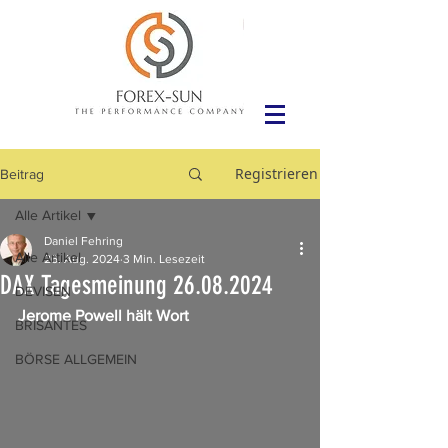
Registrieren
Beitrag
Alle Artikel
Daniel Fehring
Alle Artikel
26. Aug. 2024
3 Min. Lesezeit
DAX Tagesmeinung 26.08.2024
DEVISEN
Jerome Powell hält Wort
BRISANTES
BÖRSE ALLGEMEIN