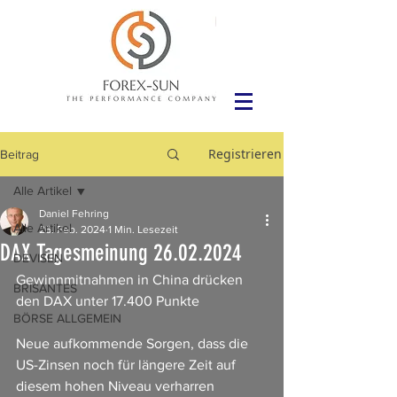
Registrieren
Beitrag
Alle Artikel
Daniel Fehring
Alle Artikel
26. Feb. 2024
1 Min. Lesezeit
DAX Tagesmeinung 26.02.2024
DEVISEN
Gewinnmitnahmen in China drücken 
BRISANTES
den DAX unter 17.400 Punkte
BÖRSE ALLGEMEIN
Neue aufkommende Sorgen, dass die 
US-Zinsen noch für längere Zeit auf 
diesem hohen Niveau verharren 