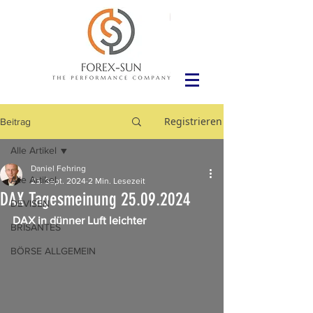
Registrieren
Beitrag
Alle Artikel
Daniel Fehring
Alle Artikel
25. Sept. 2024
2 Min. Lesezeit
DAX Tagesmeinung 25.09.2024
DEVISEN
DAX in dünner Luft leichter
BRISANTES
BÖRSE ALLGEMEIN