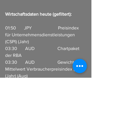
Wirtschaftsdaten heute (gefiltert):
01:50       JPY                       Preisindex 
für Unternehmensdienstleistungen 
(CSPI) (Jahr)                       
03:30       AUD                    Chartpaket 
der RBA         
03:30       AUD                    Gewichteter 
Mittelwert Verbraucherpreisindex (VPI) 
(Jahr) (Aug)           
07:00       JPY                       Bank of 
Japan Verbraucherpreisindex (VPI) 
(Jahr)           
09:00       CHF                     KOF 
Frühindikator (Sep)                             
09:00       EUR                     Nicht-
geldpolitisches Treffen der 