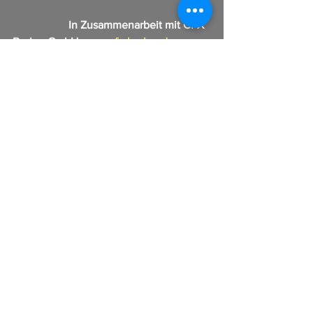
In Zusammenarbeit mit CFX 
Broker GmbH 
www.cfx-broker.de
Alle ansehen
Aktuelle Beiträge