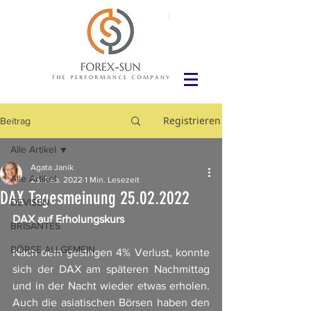
Registrieren
Beitrag
Alle Artikel
Agata Janik
Alle Artikel
25. Feb. 2022
1 Min. Lesezeit
DAX Tagesmeinung 25.02.2022
DEVISEN
DAX auf Erholungskurs
BRISANTES
BÖRSE ALLGEMEIN
Nach dem gestrigen 4% Verlust, konnte 
sich der DAX am späteren Nachmittag 
und in der Nacht wieder etwas erholen. 
Auch die asiatischen Börsen haben den 