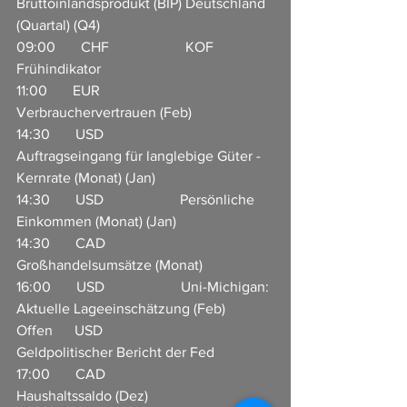
Bruttoinlandsprodukt (BIP) Deutschland 
(Quartal) (Q4)  
09:00       CHF                     KOF 
Frühindikator           
11:00       EUR                     
Verbrauchervertrauen (Feb)       
14:30       USD                     
Auftragseingang für langlebige Güter - 
Kernrate (Monat) (Jan)  
14:30       USD                     Persönliche 
Einkommen (Monat) (Jan)   
14:30       CAD                     
Großhandelsumsätze (Monat)    
16:00       USD                     Uni-Michigan: 
Aktuelle Lageeinschätzung (Feb)  
Offen      USD                     
Geldpolitischer Bericht der Fed  
17:00       CAD                     
Haushaltssaldo (Dez)      