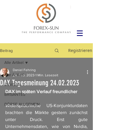
Registrieren
Beitrag
Alle Artikel
Daniel Fehring
Alle Artikel
24. Feb. 2023
1 Min. Lesezeit
DAX Tagesmeinung 24.02.2023
DEVISEN
DAX im späten Verlauf freundlicher
BRISANTES
BÖRSE ALLGEMEIN
Widersprüchliche US-Konjunkturdaten 
brachten die Märkte gestern zunächst 
unter Druck. Erst gute 
Unternehmensdaten, wie von Nvidia, 