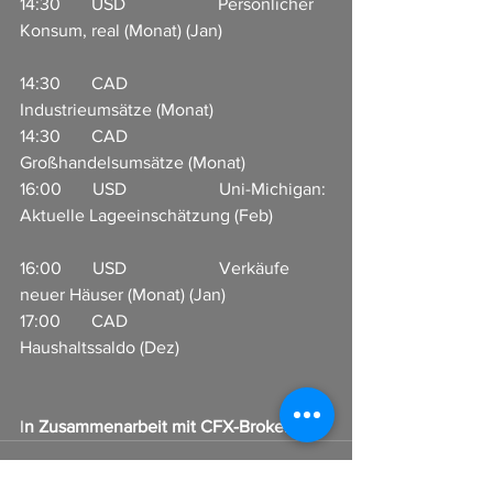
14:30       USD                     Persönlicher 
Konsum, real (Monat) (Jan)                         
14:30       CAD                     
Industrieumsätze (Monat)           
14:30       CAD                     
Großhandelsumsätze (Monat)                   
16:00       USD                     Uni-Michigan: 
Aktuelle Lageeinschätzung (Feb)             
16:00       USD                     Verkäufe 
neuer Häuser (Monat) (Jan)     
17:00       CAD                     
Haushaltssaldo (Dez)                     
I
n Zusammenarbeit mit CFX-Broker