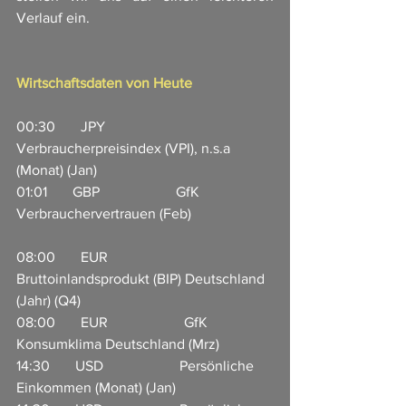
Verlauf ein. 
Wirtschaftsdaten von Heute
00:30       JPY                       
Verbraucherpreisindex (VPI), n.s.a 
(Monat) (Jan)                             
01:01       GBP                     GfK 
Verbrauchervertrauen (Feb)                      
08:00       EUR                     
Bruttoinlandsprodukt (BIP) Deutschland 
(Jahr) (Q4)                       
08:00       EUR                     GfK 
Konsumklima Deutschland (Mrz)      
14:30       USD                     Persönliche 
Einkommen (Monat) (Jan)   