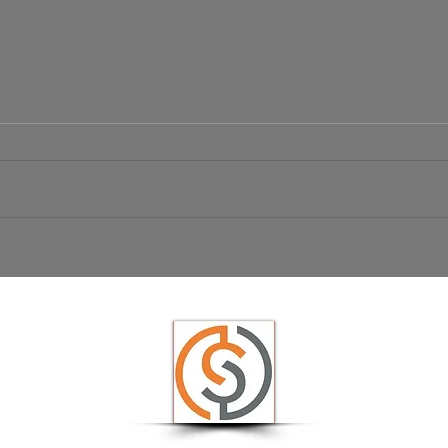
Börsen Radar 06.08.2026
Ist da
USD/JP