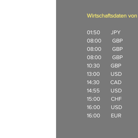
Wirtschaftsdaten vo
01:50       JPY         
08:00       GBP         
08:00       GBP         
08:00       GBP         
10:30       GBP          
13:00       USD         
14:30       CAD        
14:55       USD         
15:00       CHF         
16:00       USD         
16:00       EUR          