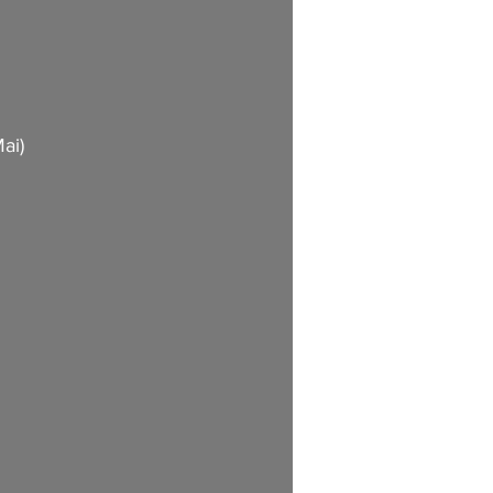
                
       
     