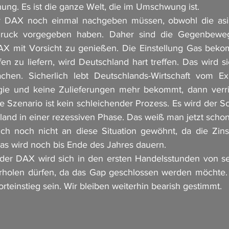
nung. Es ist die ganze Welt, die im Umschwung ist.
r DAX noch einmal nachgeben müssen, obwohl die asia
druck vorgegeben haben. Daher sind die Gegenbeweg
AX mit Vorsicht zu genießen. Die Einstellung Gas beko
en zu liefern, wird Deutschland hart treffen. Das wird s
en. Sicherlich lebt Deutschlands-Wirtschaft vom Ex
rgie und keine Zulieferungen mehr bekommt, dann verrin
e Szenario ist kein schleichender Prozess. Es wird der Sc
land in einer rezessiven Phase. Das weiß man jetzt schon
ch noch nicht an diese Situation gewöhnt, da die Zinsl
Das wird noch bis Ende des Jahres dauern. 
r DAX wird sich in den ersten Handelsstunden von se
erholen dürfen, da das Gap geschlossen werden möchte. 
rteinstieg sein. Wir bleiben weiterhin bearish gestimmt. 