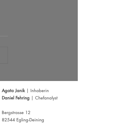
s der große Ausbruch bei EUR/USD?
Y schwächelt
Agata Janik
| Inhaberin
Daniel Fehring
| Chefanalyst
Bergstrasse 12
82544 Egling-Deining