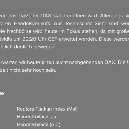
n aus, dass der DAX stabil eröffnen wird. Allerdings sin
iteren Handelsverlaufs. Aus technischer Sicht sind wei
Die Nachbörse wird heute im Fokus stehen, da mit große
Nvidia um 22:20 Uhr CET erwartet werden. Diese werden
htlich deutlich bewegen.
arten wir heute einen leicht nachgebenden DAX. Die 
eit nicht sehr hoch sein.
te
             Reuters Tankan Index (Mai)        
           Handelsbilanz s.a.                          
           Handelsbilanz (Apr)                      