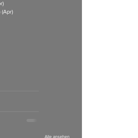
)    
 (Apr)
       
        
         
               
      
Alle ansehen